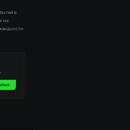
бытий в
я на
иквидности
.
аться