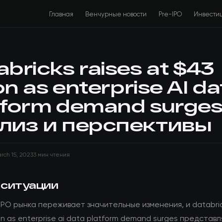
Главная
Венчурные новости
Pre-IPO
Инвести
abricks raises at $43
ion as enterprise AI da
tform demand surges
лиз и перспективы
rch 15, 2023
3 мин чтения
 ситуации
IPO рынка переживает значительные изменения, и databric
lion as enterprise ai data platform demand surges представ