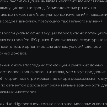
окий анализ ситуации выявляет несколько взаимосвязанны
 движущих данный тренд. Взаимодействие рыночных
альных показателей, регуляторных изменений и поведен
в создаёт динамику, требующую тщательного изучения.
отрасли указывают на текущий период как на потенциал
для сектора Pre-IPO рынка. Происходящие структурные 
новить новые ориентиры для оценок, условий сделок и
онных доходов.
енный анализ последних транзакций и рыночных данных
ает более нюансированный взгляд, чем могут предложит
 В то время как агрегированные цифры рассказывают одн
 по сегментам раскрывает значительные возможности дл
ванных инвесторов.
 к due diligence значительно эволюционировали: инвест