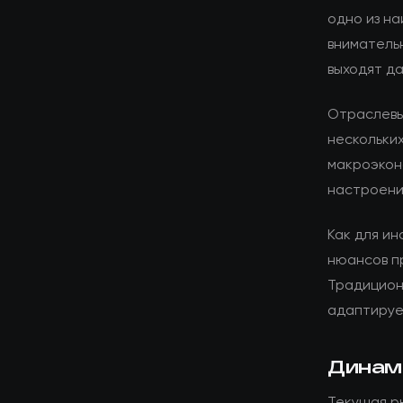
одно из н
внимательн
выходят д
Отраслевы
нескольких
макроэкон
настроени
Как для ин
нюансов п
Традицион
адаптируе
Динам
Текущая р