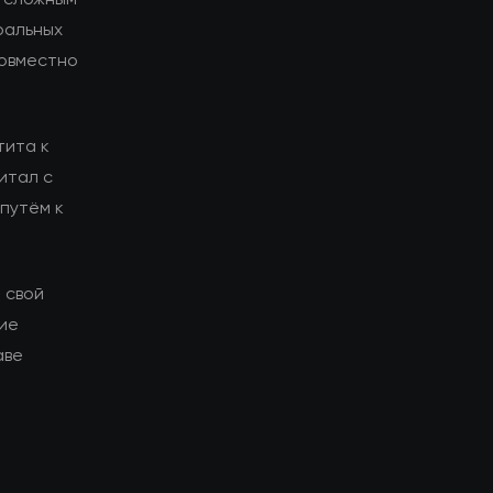
ральных
совместно
тита к
итал с
путём к
 свой
гие
аве