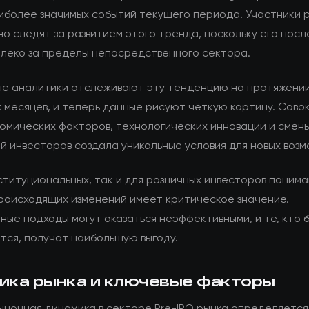
аиболее значимых событий текущего периода. Участники 
о следят за развитием этого тренда, поскольку его посл
алеко за пределы непосредственного сектора.
е аналитики отслеживают эту тенденцию на протяжени
 месяцев, и теперь данные рисуют чёткую картину. Сово
омических факторов, технологических инноваций и смен
й инвесторов создала уникальные условия для новых возм
ституциональных, так и для розничных инвесторов поним
роисходящих изменений имеет критическое значение.
ные подходы могут оказаться неэффективными, и те, кто 
тся, получат наибольшую выгоду.
ика рынка и ключевые факторы
ыночная динамика в секторе Pre-IPO рынка определяетс