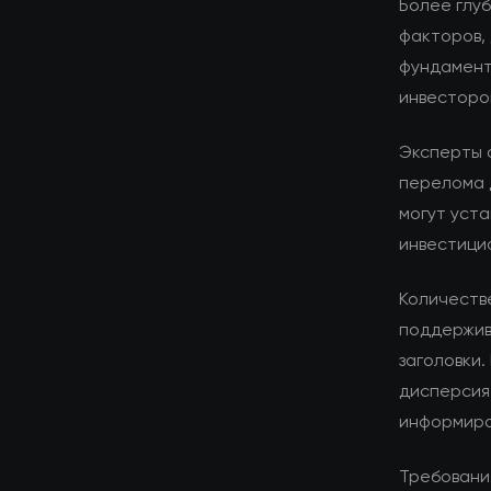
Более глуб
факторов,
фундамент
инвесторо
Эксперты 
перелома 
могут уста
инвестици
Количеств
поддержив
заголовки.
дисперсия
информиро
Требования