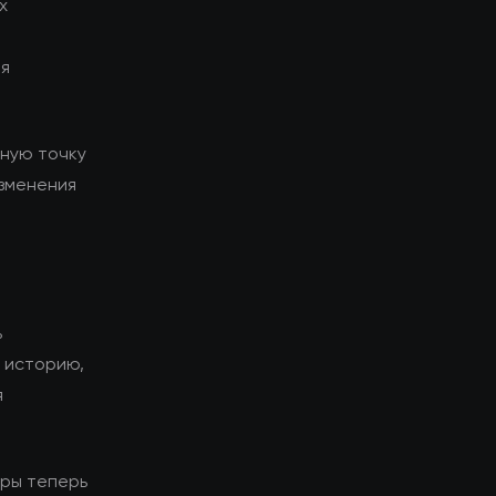
х
ия
ьную точку
изменения
ь
у историю,
я
оры теперь