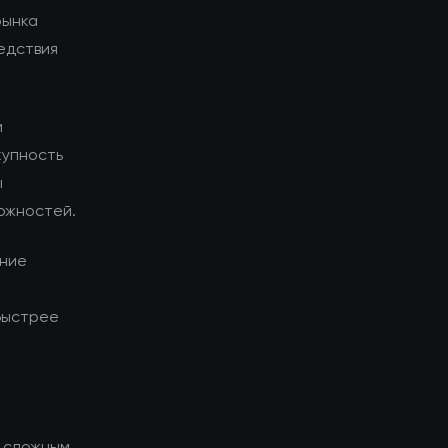
рынка
едствия
и
купность
ы
ожностей.
ание
быстрее
я сложным