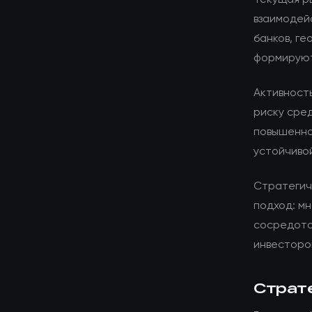
взаимодей
банков, г
формируют
Активност
риску сре
повышенно
устойчиво
Стратегич
подход: мн
сосредото
инвесторо
Страт