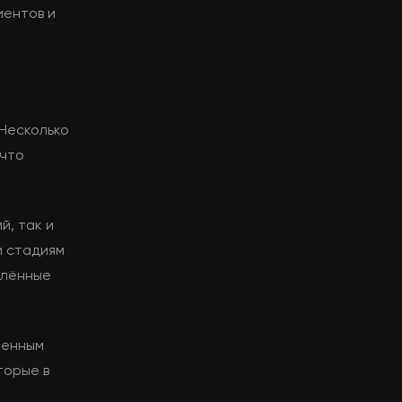
иентов и
 Несколько
 что
й, так и
и стадиям
елённые
менным
торые в