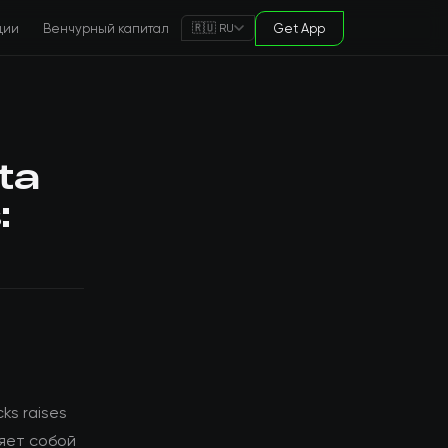
ции
Венчурный капитал
Get App
🇷🇺 RU
ta
:
ks raises
ляет собой