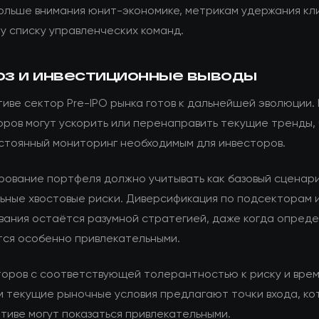
ольше внимания юнит-экономике, метрикам удержания кл
у списку управленческих команд.
оз и инвестиционные выводы
иве сектор Pre-IPO рынка готов к дальнейшей эволюции.
оров могут ускорить или перенаправить текущие тренды,
стоянный мониторинг необходимым для инвесторов.
рование портфеля должно учитывать как базовый сценари
ьные хвостовые риски. Диверсификация по подсекторам 
вания остаётся разумной стратегией, даже когда опред
тся особенно привлекательными.
торов с соответствующей толерантностью к риску и вре
м текущие рыночные условия предлагают точки входа, ко
тиве могут показаться привлекательными.