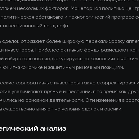
ствием нескольких факторов. Монетарная политика цент
еополитическая обстановка и технологический прогресс 
 инвестиционный ландшафт.
ь сделок отражает более широкую перекалибровку аппе
ди инвесторов. Наиболее активные фонды размещают кап
й избирательностью, фокусируясь на компаниях с чётким 
й юнит-экономике и защитимым рыночным позициям.
еские корпоративные инвесторы также скорректировали
огие увеличивают прямые инвестиции, в то время как дру
чились на основной деятельности. Эти изменения в сост
в существенно влияют на условия сделок и оценки.
егический анализ