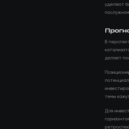
уделяют б
послужном
Прогн
В перспект
катализат
делает по
Позициони
потенциал
инвестиро
темы кажу
Для инвес
горизонто
ретроспек