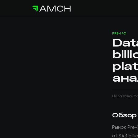
PRE-IPO
Dat
bill
pla
ана
Elena Volkov
Ma
Обзор
Рынок Pre-
at $43 bil