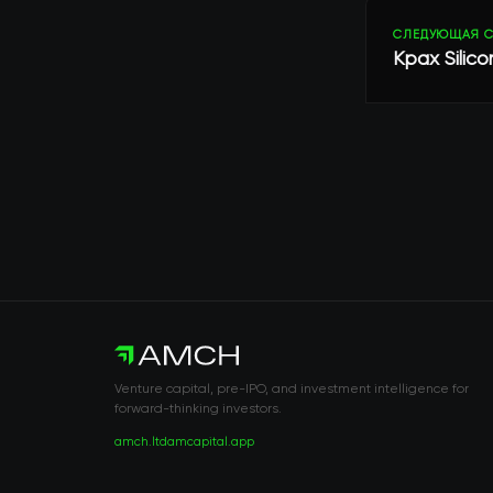
СЛЕДУЮЩАЯ С
Крах Silic
Venture capital, pre-IPO, and investment intelligence for
forward-thinking investors.
amch.ltd
amcapital.app