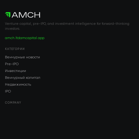
Venture capital, pre-IPO, and investment intelligence for forward-thinking
investors.
amch.ltd
amcapital.app
КАТЕГОРИИ
Венчурные новости
Pre-IPO
Инвестиции
Венчурный капитал
Недвижимость
IPO
COMPANY
About AMCH
AMCH App
Trustpilot
DOWNLOAD