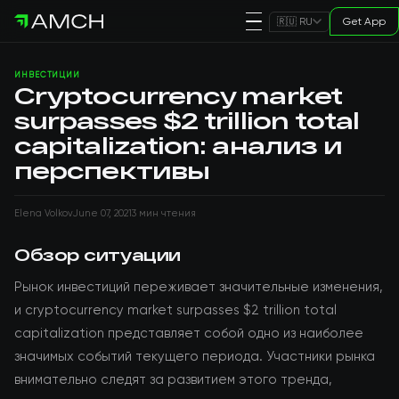
Get App
🇷🇺 RU
ИНВЕСТИЦИИ
Cryptocurrency market
surpasses $2 trillion total
capitalization: анализ и
перспективы
Elena Volkov
June 07, 2021
3 мин чтения
Обзор ситуации
Рынок инвестиций переживает значительные изменения,
и cryptocurrency market surpasses $2 trillion total
capitalization представляет собой одно из наиболее
значимых событий текущего периода. Участники рынка
внимательно следят за развитием этого тренда,