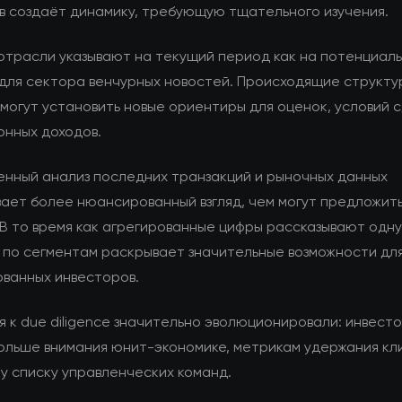
в создаёт динамику, требующую тщательного изучения.
отрасли указывают на текущий период как на потенциал
для сектора венчурных новостей. Происходящие структ
могут установить новые ориентиры для оценок, условий 
онных доходов.
енный анализ последних транзакций и рыночных данных
ает более нюансированный взгляд, чем могут предложит
 В то время как агрегированные цифры рассказывают одн
 по сегментам раскрывает значительные возможности дл
ванных инвесторов.
 к due diligence значительно эволюционировали: инвест
ольше внимания юнит-экономике, метрикам удержания кл
у списку управленческих команд.