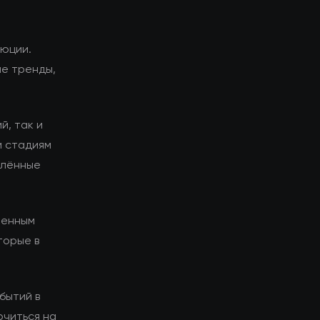
люции.
ие тренды,
й, так и
и стадиям
елённые
менным
торые в
бытий в
очиться на