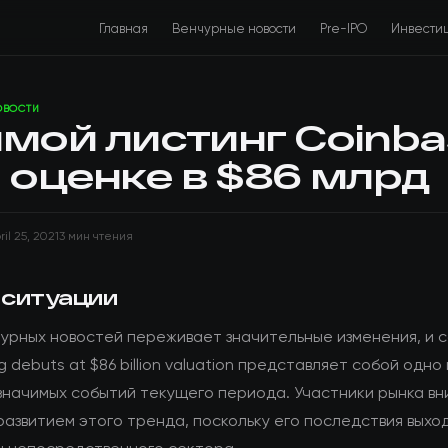
Главная
Венчурные новости
Pre-IPO
Инвести
ОВОСТИ
мой листинг Coinba
 оценке в $86 млрд
ril 25, 2021
3 мин чтения
 ситуации
чурных новостей переживает значительные изменения, и c
ing debuts at $86 billion valuation представляет собой одно 
значимых событий текущего периода. Участники рынка в
развитием этого тренда, поскольку его последствия выхо