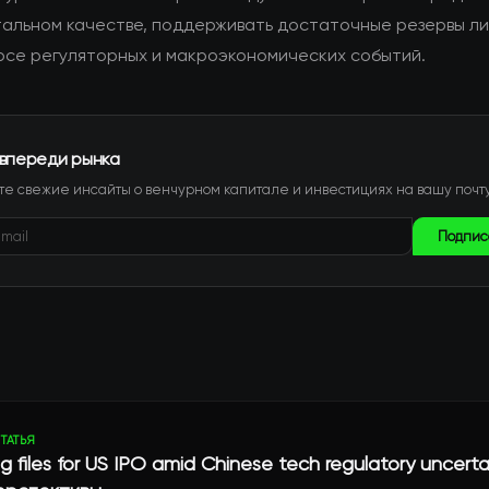
альном качестве, поддерживать достаточные резервы л
урсе регуляторных и макроэкономических событий.
 впереди рынка
е свежие инсайты о венчурном капитале и инвестициях на вашу почту
Подпис
ТАТЬЯ
g files for US IPO amid Chinese tech regulatory uncerta