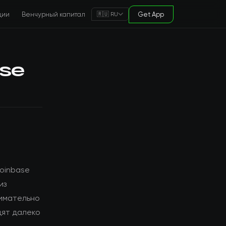
ции
Венчурный капитал
Get App
🇷🇺 RU
se
oinbase
из
нимательно
дят далеко