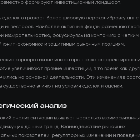
совместно формируют инвестиционный ландшафт.
ь сделок отражает более широкую перекалибровку аппе
ди инвесторов. Наиболее активные фонды размещают кап
й избирательностью, фокусируясь на компаниях с чётким 
й юнит-экономике и защитимым рыночным позициям.
еские корпоративные инвесторы также скорректировали
огие увеличивают прямые инвестиции, в то время как дру
чились на основной деятельности. Эти изменения в сост
в существенно влияют на условия сделок и оценки.
егический анализ
окий анализ ситуации выявляет несколько взаимосвязанны
 движущих данный тренд. Взаимодействие рыночных
альных показателей, регуляторных изменений и поведен