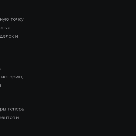
ьную точку
урные
сделок и
ь
у историю,
я
оры теперь
иентов и