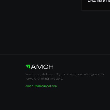
анализ и 
Venture capital, pre-IPO, and investment intelligence for
forward-thinking investors.
amch.ltd
amcapital.app