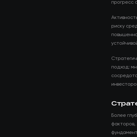
прогресс 
Активност
риску сре
повышенно
устойчиво
Стратегич
подход: мн
сосредото
инвесторо
Страт
Более глуб
факторов,
фундамент