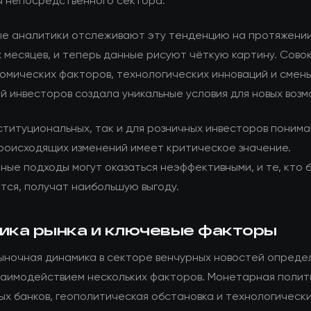
ы непосредственного сектора.
е аналитики отслеживают эту тенденцию на протяжени
 месяцев, и теперь данные рисуют чёткую картину. Сово
омических факторов, технологических инноваций и смен
й инвесторов создала уникальные условия для новых возм
ституциональных, так и для розничных инвесторов поним
роисходящих изменений имеет критическое значение.
ные подходы могут оказаться неэффективными, и те, кто 
тся, получат наибольшую выгоду.
ика рынка и ключевые факторы
ыночная динамика в секторе венчурных новостей опреде
заимодействием нескольких факторов. Монетарная полит
ых банков, геополитическая обстановка и технологическ