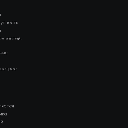
и
купность
ы
ожностей.
ание
быстрее
ляется
ика
ий