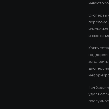
инвесторо
Эксперты 
перелома 
изменения 
инвестици
Количеств
поддержив
заголовки.
дисперсия
информиро
Требования
уделяют б
послужном