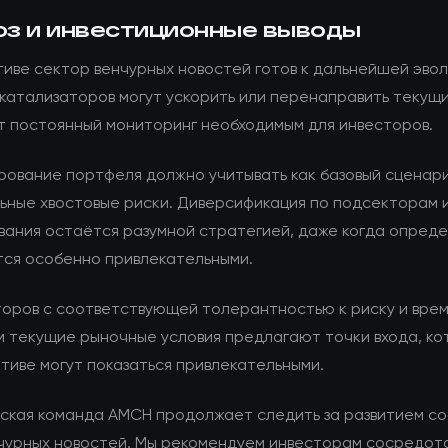
оз и инвестиционные выводы
тиве сектор венчурных новостей готов к дальнейшей эво
 катализаторов могут ускорить или перенаправить текущ
т постоянный мониторинг необходимым для инвесторов.
рование портфеля должно учитывать как базовый сценари
ьные хвостовые риски. Диверсификация по подсекторам 
вания остаётся разумной стратегией, даже когда опред
тся особенно привлекательными.
торов с соответствующей толерантностью к риску и вре
м текущие рыночные условия предлагают точки входа, ко
тиве могут показаться привлекательными.
ская команда AMCH продолжает следить за развитием со
чурных новостей. Мы рекомендуем инвесторам сосредот