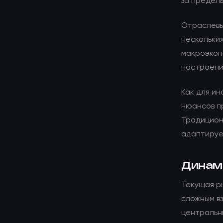
за предел
Отраслевы
нескольких
макроэкон
настроени
Как для ин
нюансов п
Традицион
адаптируе
Динам
Текущая р
сложным в
центральн