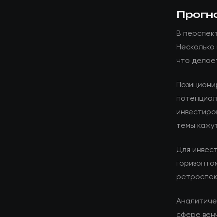
Прогн
В перспек
Несколько
что делае
Позициони
потенциал
инвестиро
темы кажу
Для инвес
горизонто
ретроспек
Аналитиче
сфере вен