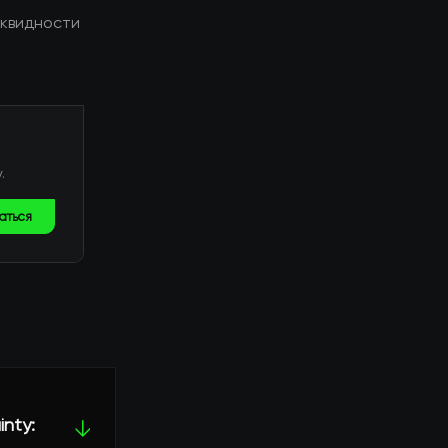
иквидности
.
аться
inty:
↓