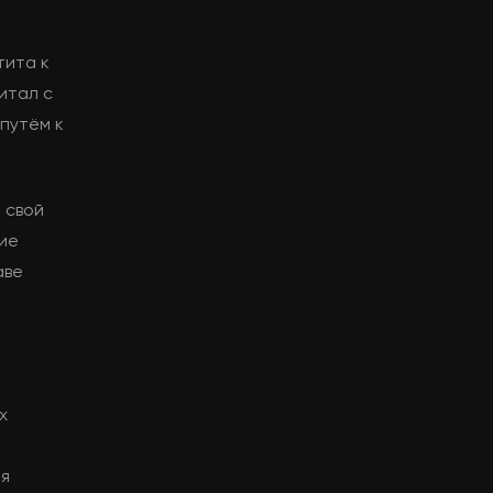
тита к
итал с
путём к
 свой
гие
аве
х
ия