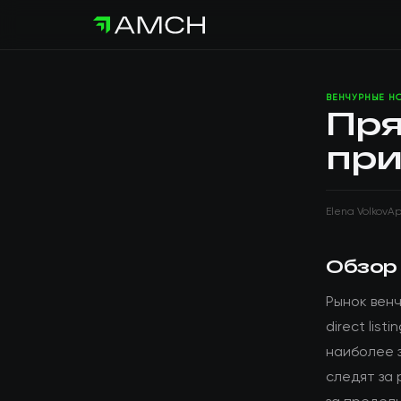
ВЕНЧУРНЫЕ Н
Пря
при
Elena Volkov
Ap
Обзор
Рынок вен
direct list
наиболее 
следят за 