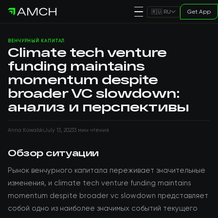
Get App
🇷🇺 RU
ВЕНЧУРНЫЙ КАПИТАЛ
Climate tech venture
funding maintains
momentum despite
broader VC slowdown:
анализ и перспективы
Anna Kowalski
July 13, 2023
3 мин чтения
Обзор ситуации
Рынок венчурного капитала переживает значительные
изменения, и climate tech venture funding maintains
momentum despite broader vc slowdown представляет
собой одно из наиболее значимых событий текущего