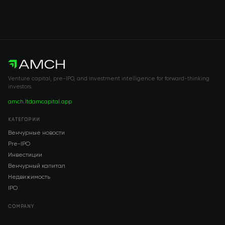
Venture capital, pre-IPO, and investment intelligence for forward-thinking
investors.
amch.ltd
amcapital.app
КАТЕГОРИИ
Венчурные новости
Pre-IPO
Инвестиции
Венчурный капитал
Недвижимость
IPO
COMPANY
About AMCH