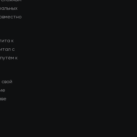
ральных
совместно
тита к
итал с
путём к
 свой
гие
аве