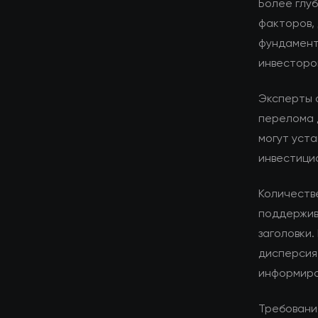
Более глуб
факторов,
фундамент
инвесторо
Эксперты 
перелома 
могут уста
инвестици
Количеств
поддержив
заголовки.
дисперсия
информиро
Требования