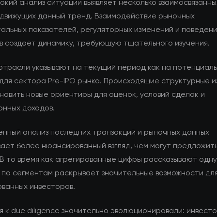
окий анализ ситуации выявляет несколько взаимосвязанны
 движущих данный тренд. Взаимодействие рыночных
альных показателей, регуляторных изменений и поведен
в создаёт динамику, требующую тщательного изучения.
отрасли указывают на текущий период как на потенциал
для сектора Pre-IPO рынка. Происходящие структурные 
новить новые ориентиры для оценок, условий сделок и
онных доходов.
енный анализ последних транзакций и рыночных данных
ает более нюансированный взгляд, чем могут предложит
 В то время как агрегированные цифры рассказывают одн
 по сегментам раскрывает значительные возможности дл
ванных инвесторов.
 к due diligence значительно эволюционировали: инвест