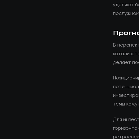
уделяют б
послужном
Прогн
В перспект
катализат
делает по
Позициони
потенциал
инвестиро
темы кажу
Для инвес
горизонто
ретроспек