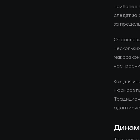
наиболее 
следят за 
за предел
Отраслевы
нескольких
макроэкон
настроени
Как для ин
нюансов п
Традицион
адаптируе
Динам
Текущая р