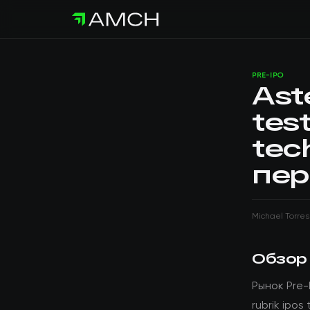
PRE-IPO
Ast
test
tech
пер
Michael Torres
Обзор
Рынок Pre-
rubrik ipos