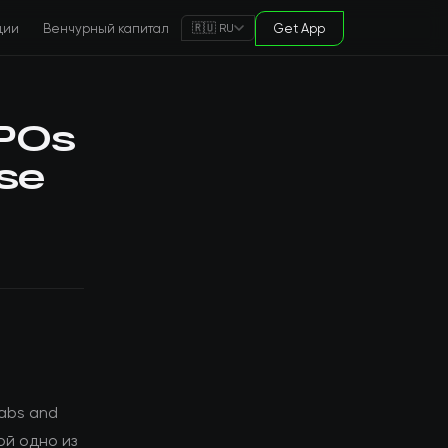
ции
Венчурный капитал
Get App
🇷🇺 RU
IPOs
ise
labs and
бой одно из