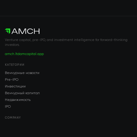
Venture capital, pre-IPO, and investment intelligence for forward-thinking
investors.
amch.ltd
amcapital.app
КАТЕГОРИИ
Венчурные новости
Pre-IPO
Инвестиции
Венчурный капитал
Недвижимость
IPO
COMPANY
About AMCH
AMCH App