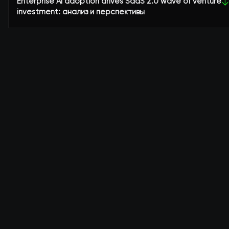
Enterprise AI adoption drives SaaS 2.0 wave of venture
↓
investment: анализ и перспективы