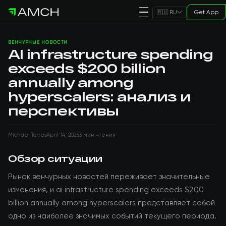
Get App
🇷🇺 RU
ВЕНЧУРНЫЕ НОВОСТИ
AI infrastructure spending
exceeds $200 billion
annually among
hyperscalers: анализ и
перспективы
Michael Torres
April 14, 2025
3 мин чтения
Обзор ситуации
Рынок венчурных новостей переживает значительные
изменения, и ai infrastructure spending exceeds $200
billion annually among hyperscalers представляет собой
одно из наиболее значимых событий текущего периода.