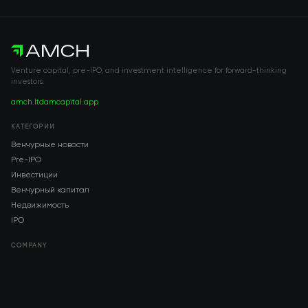
Venture capital, pre-IPO, and investment intelligence for forward-thinking
investors.
amch.ltd
amcapital.app
КАТЕГОРИИ
Венчурные новости
Pre-IPO
Инвестиции
Венчурный капитал
Недвижимость
IPO
COMPANY
About AMCH
AMCH App
Trustpilot