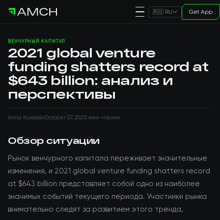
Get App
🇷🇺 RU
ВЕНЧУРНЫЙ КАПИТАЛ
2021 global venture
funding shatters record at
$643 billion: анализ и
перспективы
Anna Kowalski
October 07, 2021
3 мин чтения
Обзор ситуации
Рынок венчурного капитала переживает значительные
изменения, и 2021 global venture funding shatters record
at $643 billion представляет собой одно из наиболее
значимых событий текущего периода. Участники рынка
внимательно следят за развитием этого тренда,