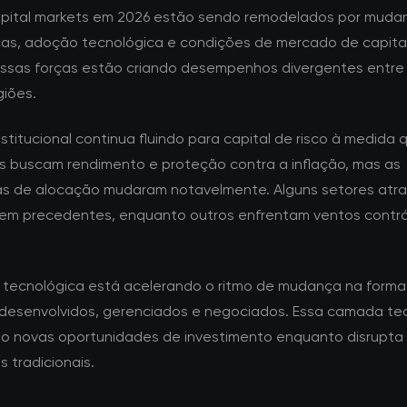
pital markets em 2026 estão sendo remodelados por muda
as, adoção tecnológica e condições de mercado de capita
Essas forças estão criando desempenhos divergentes entre 
giões.
nstitucional continua fluindo para capital de risco à medida 
es buscam rendimento e proteção contra a inflação, mas as
as de alocação mudaram notavelmente. Alguns setores atr
sem precedentes, enquanto outros enfrentam ventos contrá
.
 tecnológica está acelerando o ritmo de mudança na form
 desenvolvidos, gerenciados e negociados. Essa camada te
do novas oportunidades de investimento enquanto disrupta
 tradicionais.