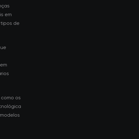
nças
is em
tipos de
que
aem
rios
a como os
cnológica
 modelos