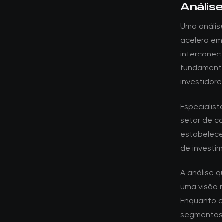
Anális
Uma análise
acelera em 
interconec
fundamento
investidor
Especialis
setor de c
estabelece
de investim
A análise 
uma visão 
Enquanto o
segmentos 