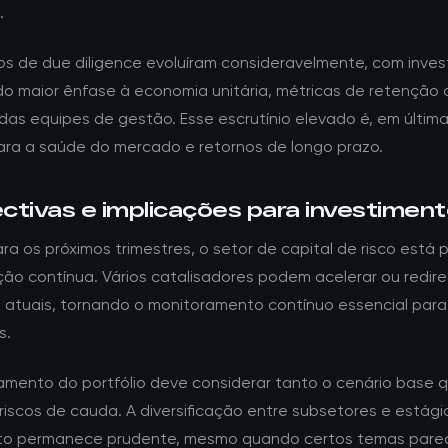
.
tos de due diligence evoluíram consideravelmente, com inves
o maior ênfase à economia unitária, métricas de retenção d
 das equipes de gestão. Esse escrutínio elevado é, em última
ara a saúde do mercado e retornos de longo prazo.
ctivas e implicações para investimen
a os próximos trimestres, o setor de capital de risco está 
ção contínua. Vários catalisadores podem acelerar ou redire
 atuais, tornando o monitoramento contínuo essencial para
s.
amento do portfólio deve considerar tanto o cenário base 
riscos de cauda. A diversificação entre subsetores e estági
nto permanece prudente, mesmo quando certos temas par