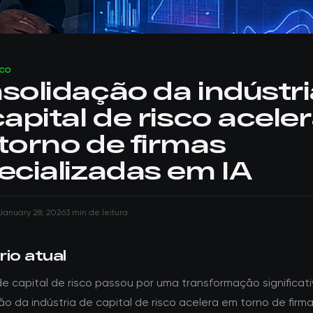
SCO
solidação da indústri
apital de risco acele
torno de firmas
ecializadas em IA
January 28, 2026
3 min de leitura
io atual
e capital de risco passou por uma transformação significati
o da indústria de capital de risco acelera em torno de firm