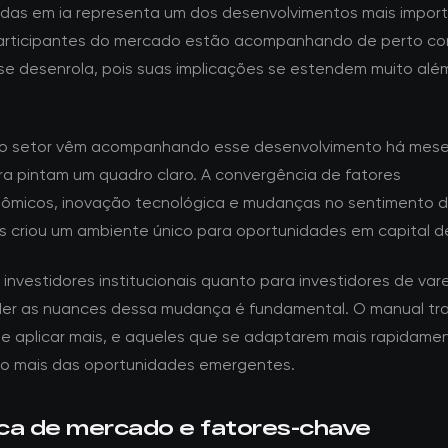
adas em ia representa um dos desenvolvimentos mais impor
articipantes do mercado estão acompanhando de perto c
se desenrola, pois suas implicações se estendem muito alé
do setor vêm acompanhando esse desenvolvimento há mese
a pintam um quadro claro. A convergência de fatores
micos, inovação tecnológica e mudanças no sentimento 
s criou um ambiente único para oportunidades em capital de
investidores institucionais quanto para investidores de vare
r as nuances dessa mudança é fundamental. O manual tra
e aplicar mais, e aqueles que se adaptarem mais rapidame
ão mais das oportunidades emergentes.
ca de mercado e fatores-chave