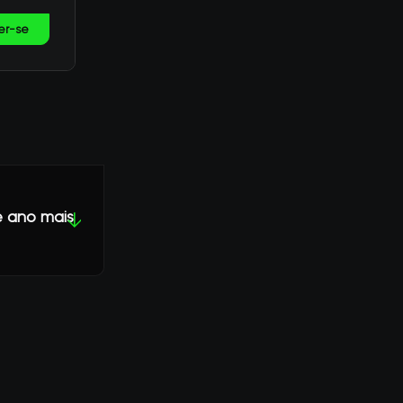
er-se
de ano mais
↓