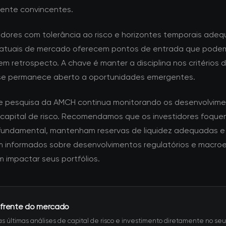
mente convincentes.
tidores com tolerância ao risco e horizontes temporais adeq
atuais de mercado oferecem pontos de entrada que pode
m retrospecto. A chave é manter a disciplina nos critérios 
se permanece aberto a oportunidades emergentes.
e pesquisa da AMCH continua monitorando os desenvolvime
 capital de risco. Recomendamos que os investidores foque
fundamental, mantenham reservas de liquidez adequadas e
informados sobre desenvolvimentos regulatórios e macro
 impactar seus portfólios.
 frente do mercado
s últimas análises de capital de risco e investimento diretamente no seu