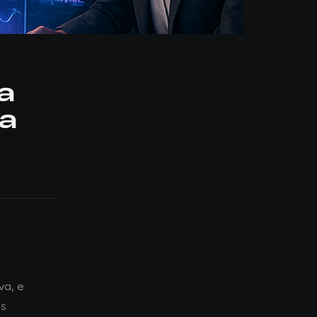
a
ra
va, e
as