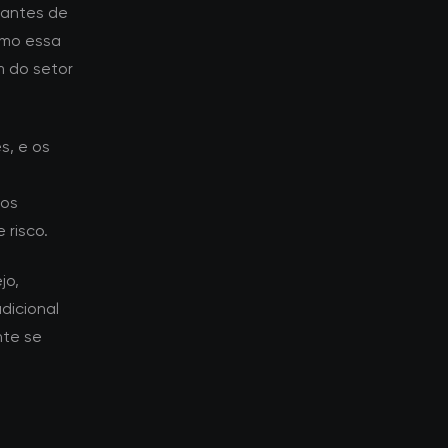
tantes de
omo essa
m do setor
s, e os
dos
 risco.
jo,
dicional
nte se