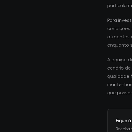
particular
Para inves
condições 
atraentes e
enquanto 
A equipe d
cenário de
qualidade 
mantenham 
que possam
Fique à
Receba a