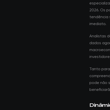
especializ
2026. Os p
tendência 
imediato.
Analistas 
dados agor
macroeconô
investidore
Tanto para 
compreende
pode não s
beneficiar
Dinâmi