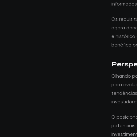
informados
Os requisi
agora dand
e histórico
benéfico p
Perspe
Olhando par
para evolu
tendências
investidore
O posicion
potenciais 
investime