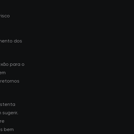
risco
mento dos
exão para o
dem
 retornos
ustenta
sugerir.
re
es bem