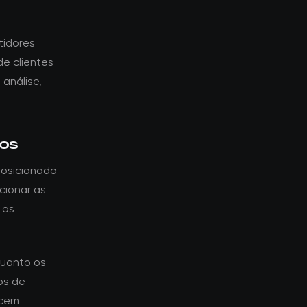
tidores
e clientes
 análise,
tos
posicionado
cionar as
 os
quanto os
os de
ecem