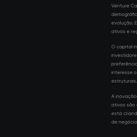
Venture Ca
demográfic
evolução. 
ativos e re
O capital i
investidor
preferênci
interesse 
estruturais
A inovação
ativos são
está crian
de negócios