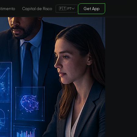
stimento
Capital de Risco
Get App
🇵🇹 PT