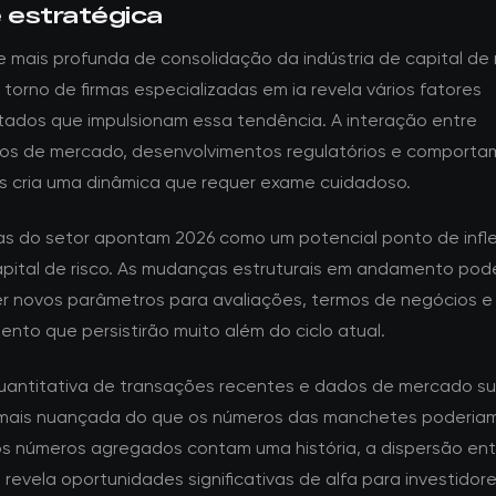
e estratégica
 mais profunda de consolidação da indústria de capital de 
torno de firmas especializadas em ia revela vários fatores
tados que impulsionam essa tendência. A interação entre
s de mercado, desenvolvimentos regulatórios e comporta
es cria uma dinâmica que requer exame cuidadoso.
tas do setor apontam 2026 como um potencial ponto de infl
apital de risco. As mudanças estruturais em andamento po
r novos parâmetros para avaliações, termos de negócios e
ento que persistirão muito além do ciclo atual.
quantitativa de transações recentes e dados de mercado s
mais nuançada do que os números das manchetes poderiam 
s números agregados contam uma história, a dispersão ent
revela oportunidades significativas de alfa para investidor