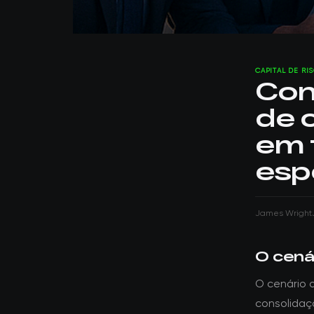
CAPITAL DE RI
Con
de c
em 
esp
James Wright
O cenár
O cenário d
consolidaçã