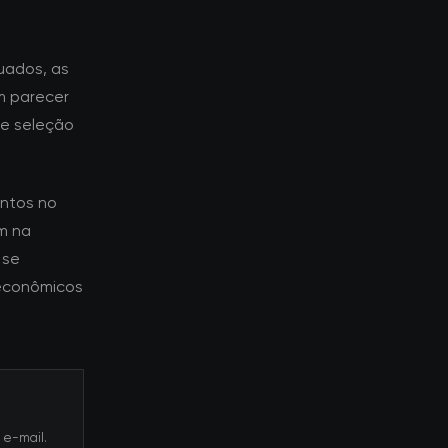
uados, as
m parecer
de seleção
ntos no
m na
 se
econômicos
 e-mail.