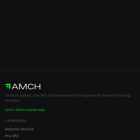
Venture capital, pre-IPO, and investment intelligence for forward-thinking
investors.
amch.ltd
amcapital.app
CATEGORIAS
Notícias Venture
Pre-IPO