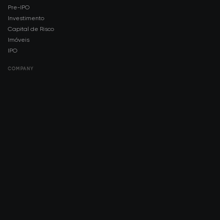
Pre-IPO
Investimento
Capital de Risco
Imóveis
IPO
COMPANY
About AMCH
AMCH App
Trustpilot
DOWNLOAD
App Store
Google Play
RISK DISCLOSURE & LEGAL NOTICE
© 2026 2021 — 2026 AMCH Ltd. Todos os direitos reservados.