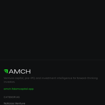
Venture capital, pre-IPO, and investment intelligence for forward-thinking
investors.
amch.ltd
amcapital.app
CATEGORIAS
Notícias Venture