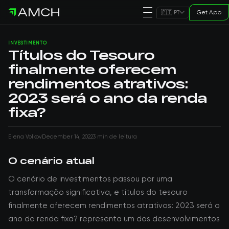
Get App
🇵🇹 PT
INVESTIMENTO
Títulos do Tesouro
finalmente oferecem
rendimentos atrativos:
2023 será o ano da renda
fixa?
Elena Volkov
December 14, 2022
3 min de leitura
O cenário atual
O cenário de investimentos passou por uma
transformação significativa, e títulos do tesouro
finalmente oferecem rendimentos atrativos: 2023 será o
ano da renda fixa? representa um dos desenvolvimentos