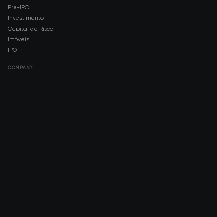
Pre-IPO
Investimento
Capital de Risco
Imóveis
IPO
COMPANY
About AMCH
AMCH App
Trustpilot
DOWNLOAD
App Store
Google Play
RISK DISCLOSURE & LEGAL NOTICE
© 2026 2021 — 2026 AMCH Ltd. Todos os direitos reservados.