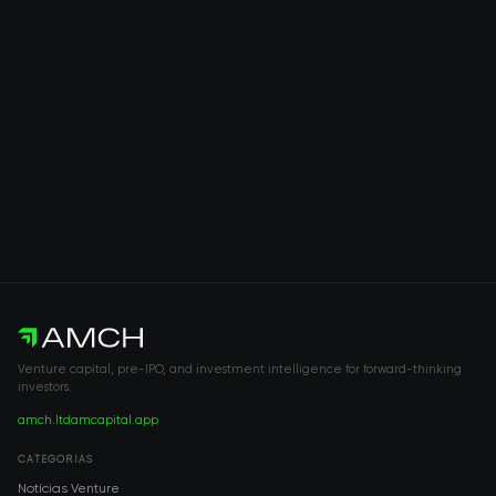
Venture capital, pre-IPO, and investment intelligence for forward-thinking
investors.
amch.ltd
amcapital.app
CATEGORIAS
Notícias Venture