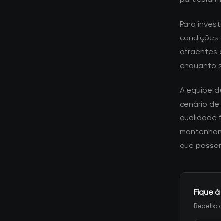
Para inves
condições 
atraentes e
enquanto 
A equipe d
cenário de
qualidade 
mantenham 
que possam
Fique à
Receba a