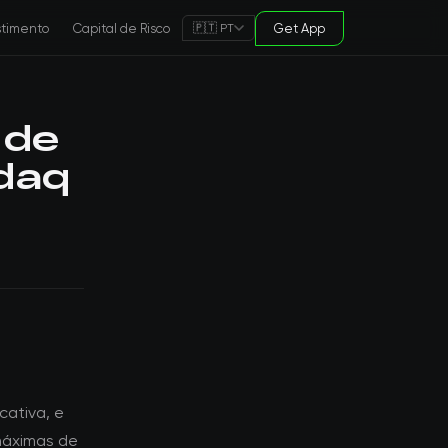
stimento
Capital de Risco
Get App
🇵🇹 PT
 de
daq
cativa, e
máximas de