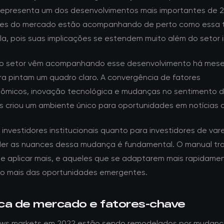
epresenta um dos desenvolvimentos mais importantes de 2
ntes do mercado estão acompanhando de perto como essa 
la, pois suas implicações se estendem muito além do setor 
do setor vêm acompanhando esse desenvolvimento há mese
a pintam um quadro claro. A convergência de fatores
micos, inovação tecnológica e mudanças no sentimento 
es criou um ambiente único para oportunidades em notícias 
investidores institucionais quanto para investidores de vare
r as nuances dessa mudança é fundamental. O manual tra
e aplicar mais, e aqueles que se adaptarem mais rapidame
ão mais das oportunidades emergentes.
ca de mercado e fatores-chave
ews markets em 2022 estão sendo remodelados por mudan