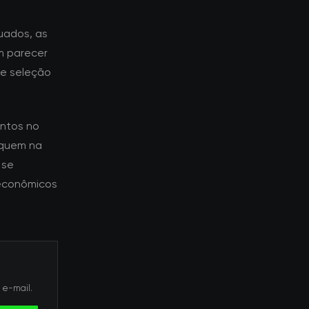
uados, as
m parecer
de seleção
ntos no
oquem na
 se
econômicos
 e-mail.