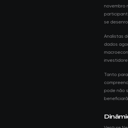
novembro r
participa
se desenro
Analistas 
dados agor
macroeconô
investidor
Tanto para 
compreende
pode não s
beneficiar
Dinâmi
Venture N