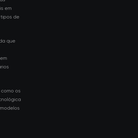
is em
tipos de
ida que
aem
rios
a como os
cnológica
 modelos