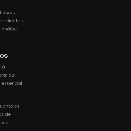
tidores
e clientes
 análise,
tos
stá
erar ou
 essencial
quanto os
os de
ecem