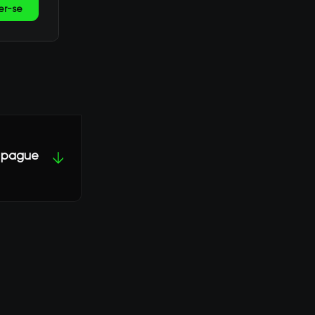
er-se
, pague
↓