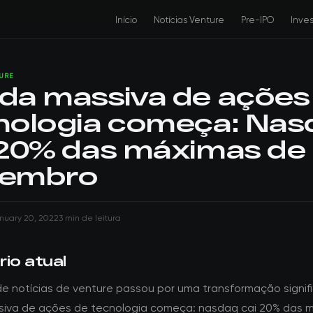
Início
Notícias Venture
Pre-IPO
Inve
TURE
da massiva de ações
nologia começa: Nas
 20% das máximas de
embro
nuary 20, 2022
3 min de leitura
io atual
de notícias de venture passou por uma transformação signifi
iva de ações de tecnologia começa: nasdaq cai 20% das 