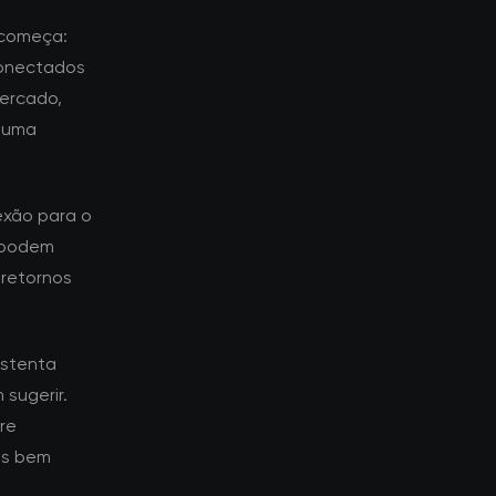
 começa:
conectados
ercado,
a uma
exão para o
o podem
 retornos
ustenta
sugerir.
re
es bem