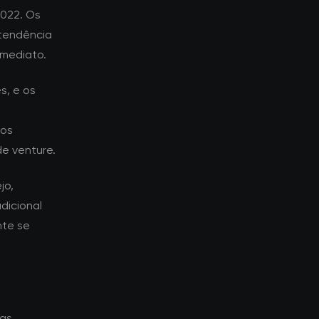
022. Os
tendência
imediato.
s, e os
dos
de venture.
jo,
dicional
nte se
ças