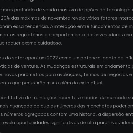
e mais profunda de venda massiva de ações de tecnologia
 20% das máximas de novembro revela vários fatores inter
ionam essa tendência. A interação entre fundamentos de m
mentos regulatórios e comportamento dos investidores cri
ue requer exame cuidadoso.
tas do setor apontam 2022 como um potencial ponto de infl
otícias de venture. As mudanças estruturais em andament
r novos parâmetros para avaliações, termos de negócios e
ento que persistirão muito além do ciclo atual.
quantitativa de transações recentes e dados de mercado s
mais nuançada do que os números das manchetes poderiam 
s números agregados contam uma história, a dispersão ent
revela oportunidades significativas de alfa para investidor
.