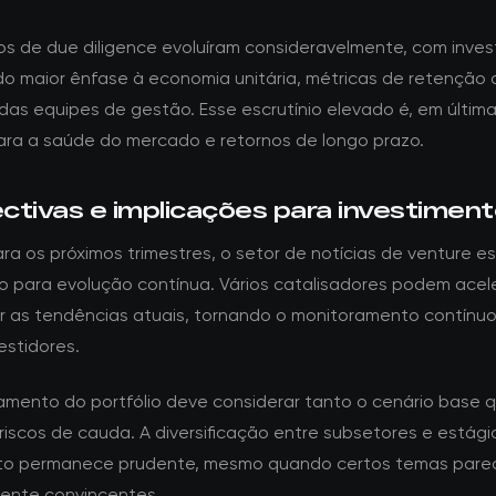
tos de due diligence evoluíram consideravelmente, com inves
o maior ênfase à economia unitária, métricas de retenção d
 das equipes de gestão. Esse escrutínio elevado é, em última
ara a saúde do mercado e retornos de longo prazo.
ctivas e implicações para investimen
a os próximos trimestres, o setor de notícias de venture e
o para evolução contínua. Vários catalisadores podem acel
ar as tendências atuais, tornando o monitoramento contínuo
estidores.
amento do portfólio deve considerar tanto o cenário base 
riscos de cauda. A diversificação entre subsetores e estági
nto permanece prudente, mesmo quando certos temas par
mente convincentes.