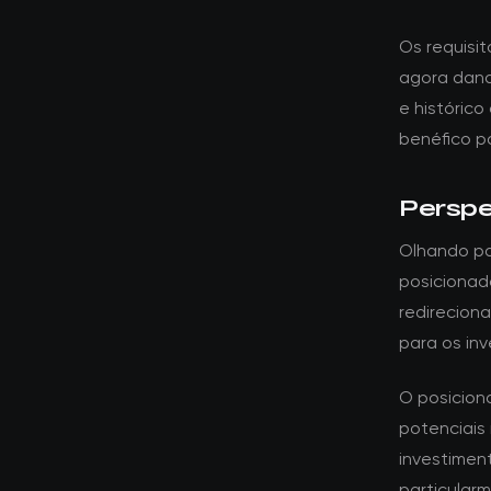
Os requisi
agora dand
e histórico
benéfico p
Perspe
Olhando par
posicionad
redirecion
para os inv
O posicion
potenciais 
investime
particular