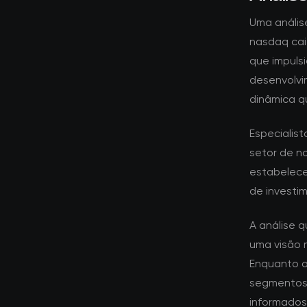
Uma anális
nasdaq cai
que impuls
desenvolvi
dinâmica q
Especialis
setor de n
estabelece
de investim
A análise 
uma visão 
Enquanto o
segmentos 
informados