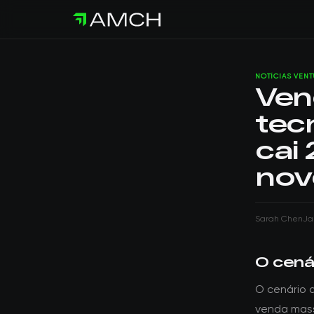
NOTÍCIAS VEN
Ven
tec
cai
nov
Sarah Chen
Ja
O cenár
O cenário 
venda mass