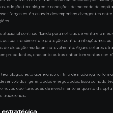
as, adoção tecnológica e condições de mercado de capita
Essas forças estão criando desempenhos divergentes entre 
giões.
nstitucional continua fluindo para notícias de venture à med
es buscam rendimento e proteção contra a inflação, mas as
as de alocação mudaram notavelmente. Alguns setores atr
sem precedentes, enquanto outros enfrentam ventos contrá
.
 tecnológica está acelerando o ritmo de mudança na form
 desenvolvidos, gerenciados e negociados. Essa camada te
do novas oportunidades de investimento enquanto disrupta
 tradicionais.
e estratégica