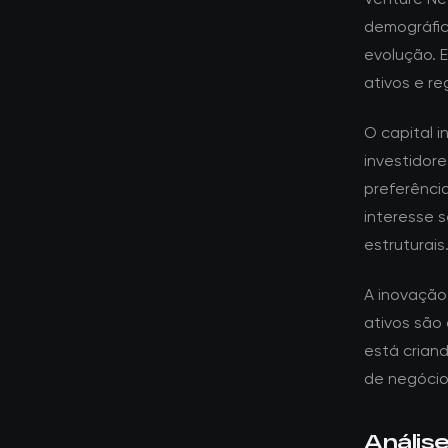
demográfic
evolução. 
ativos e re
O capital i
investidor
preferênci
interesse 
estruturais
A inovação
ativos são
está crian
de negócios
Anális