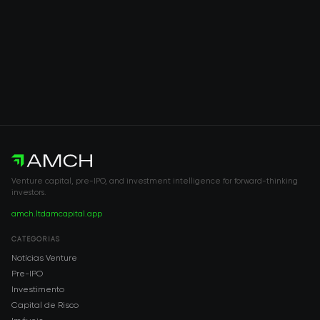
Venture capital, pre-IPO, and investment intelligence for forward-thinking
investors.
amch.ltd
amcapital.app
CATEGORIAS
Notícias Venture
Pre-IPO
Investimento
Capital de Risco