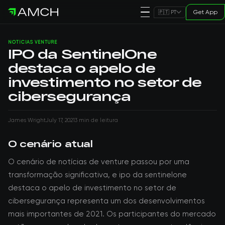
Get App
🇵🇹 PT
NOTÍCIAS VENTURE
IPO da SentinelOne
destaca o apelo de
investimento no setor de
cibersegurança
James Wright
July 17, 2021
3 min de leitura
O cenário atual
O cenário de notícias de venture passou por uma
transformação significativa, e ipo da sentinelone
destaca o apelo de investimento no setor de
cibersegurança representa um dos desenvolvimentos
mais importantes de 2021. Os participantes do mercado