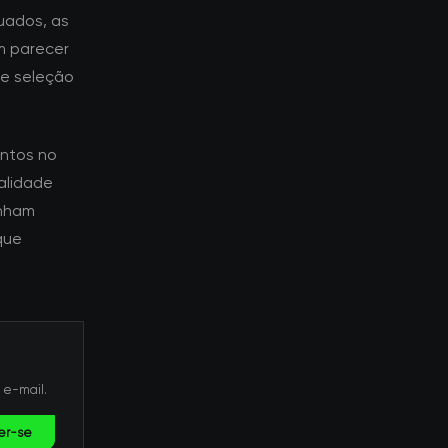
uados, as
m parecer
de seleção
ntos no
alidade
enham
que
 e-mail.
er-se