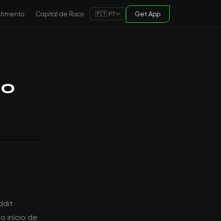
stimento
Capital de Risco
Get App
🇵🇹 PT
do
ddit
 início de