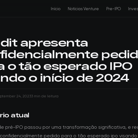
Início
Notícias Venture
Pre-IPO
Inve
dit apresenta
fidencialmente pedi
a o tão esperado IPO
ndo o início de 2024
ptember 24, 2023
3 min de leitura
io atual
de pré-IPO passou por uma transformação significativa, e re
confidencialmente pedido para o tão esperado ipo visando o