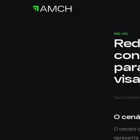
PRE-IPO
Red
con
par
visa
Sarah Chen
Se
O cenár
O cenário 
apresenta 