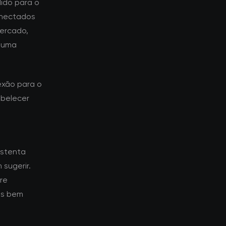
ido para o
conectados
ercado,
a uma
exão para o
abelecer
ustenta
sugerir.
re
es bem