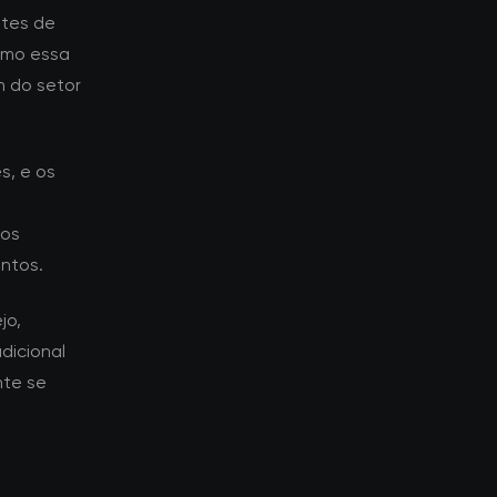
ntes de
omo essa
m do setor
s, e os
dos
ntos.
jo,
dicional
nte se