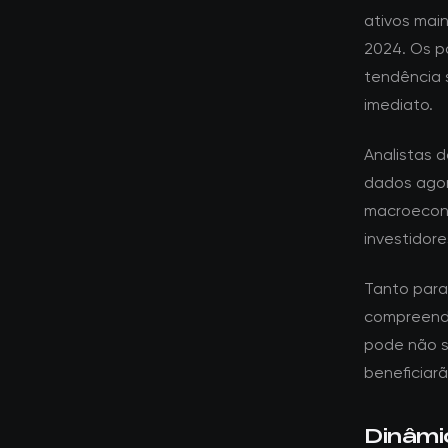
ativos mai
2024. Os p
tendência 
imediato.
Analistas 
dados agor
macroeconô
investidor
Tanto para 
compreende
pode não s
beneficiar
Dinâmi