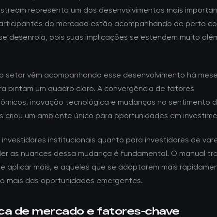
nstream representa um dos desenvolvimentos mais importa
articipantes do mercado estão acompanhando de perto c
se desenrola, pois suas implicações se estendem muito alé
do setor vêm acompanhando esse desenvolvimento há mese
a pintam um quadro claro. A convergência de fatores
micos, inovação tecnológica e mudanças no sentimento 
es criou um ambiente único para oportunidades em investime
investidores institucionais quanto para investidores de vare
r as nuances dessa mudança é fundamental. O manual tra
e aplicar mais, e aqueles que se adaptarem mais rapidame
ão mais das oportunidades emergentes.
ca de mercado e fatores-chave