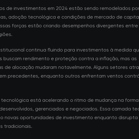
os de investimentos em 2024 estão sendo remodelados po
as, adoção tecnológica e condições de mercado de capita
Essas forças estão criando desempenhos divergentes entre 
giões.
nstitucional continua fluindo para investimentos à medida q
es buscam rendimento e proteção contra a inflação, mas as
as de alocação mudaram notavelmente. Alguns setores atr
sem precedentes, enquanto outros enfrentam ventos contrá
.
 tecnológica está acelerando o ritmo de mudança na form
 desenvolvidos, gerenciados e negociados. Essa camada te
do novas oportunidades de investimento enquanto disrupta
 tradicionais.