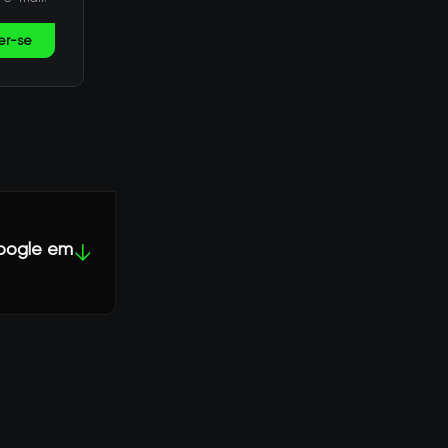
er-se
Google em
↓