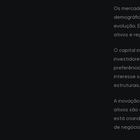
Os mercad
demográfic
evolução. 
ativos e re
O capital i
investidor
preferênci
interesse 
estruturais
A inovação
ativos são
está crian
de negócios