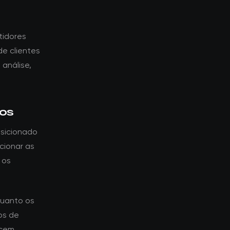
tidores
e clientes
 análise,
tos
osicionado
cionar as
 os
quanto os
os de
ecem