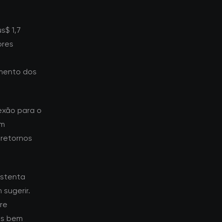
s$ 1,7
ores
mento dos
exão para o
em
 retornos
ustenta
sugerir.
re
es bem