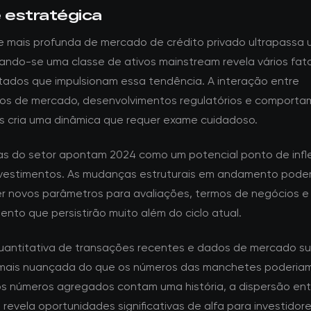
e estratégica
e mais profunda de mercado de crédito privado ultrapassa u
rnando-se uma classe de ativos mainstream revela vários fat
tados que impulsionam essa tendência. A interação entre
s de mercado, desenvolvimentos regulatórios e comporta
es cria uma dinâmica que requer exame cuidadoso.
tas do setor apontam 2024 como um potencial ponto de infl
nvestimentos. As mudanças estruturais em andamento pod
r novos parâmetros para avaliações, termos de negócios e
ento que persistirão muito além do ciclo atual.
quantitativa de transações recentes e dados de mercado s
mais nuançada do que os números das manchetes poderiam 
s números agregados contam uma história, a dispersão ent
revela oportunidades significativas de alfa para investidor