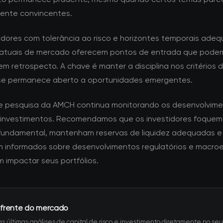
mente convincentes.
tidores com tolerância ao risco e horizontes temporais adeq
atuais de mercado oferecem pontos de entrada que pode
m retrospecto. A chave é manter a disciplina nos critérios 
se permanece aberto a oportunidades emergentes.
e pesquisa da AMCH continua monitorando os desenvolvime
 investimentos. Recomendamos que os investidores foquem
fundamental, mantenham reservas de liquidez adequadas e
informados sobre desenvolvimentos regulatórios e macro
 impactar seus portfólios.
 frente do mercado
s últimas análises de capital de risco e investimento diretamente no seu