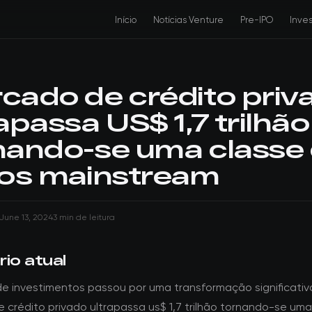
Início
Notícias Venture
Pre-IPO
Inve
cado de crédito priv
apassa US$ 1,7 trilhão
nando-se uma classe
vos mainstream
June 13, 2024
3 min de leitura
io atual
de investimentos passou por uma transformação significativ
 crédito privado ultrapassa us$ 1,7 trilhão tornando-se uma