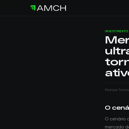
INVESTIMENTO
Mer
ultr
tor
ati
Michael Torres
O cenár
O cenário 
mercado de