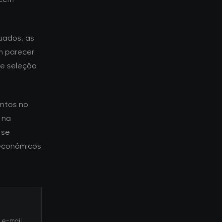
uados, as
m parecer
de seleção
ntos no
 na
 se
econômicos
 e-mail.