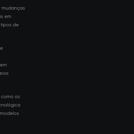
r mudanças
is em
tipos de
ue
aem
rios
a como os
cnológica
 modelos