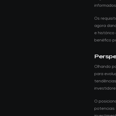
informados
Os requisi
agora dand
e histórico
benéfico p
Perspe
Olhando pa
para evolu
tendências
investidore
O posicion
potenciais 
investime