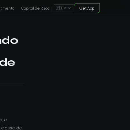
stimento
Capital de Risco
Get App
🇵🇹 PT
ado
 de
a, e
 classe de