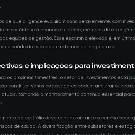
.
tos de due diligence evoluíram consideravelmente, com inves
o maior ênfase à economia unitária, métricas de retenção d
 das equipes de gestão. Esse escrutínio elevado é, em última
ara a saúde do mercado e retornos de longo prazo.
ctivas e implicações para investimen
ra os próximos trimestres, o setor de investimentos está p
ção contínua. Vários catalisadores podem acelerar ou redire
 atuais, tornando o monitoramento contínuo essencial para
s.
amento do portfólio deve considerar tanto o cenário base 
riscos de cauda. A diversificação entre subsetores e estági
nto permanece prudente, mesmo quando certos temas par