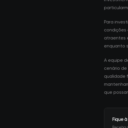
particular
Para inves
condições 
atraentes e
enquanto 
A equipe d
cenário de
qualidade 
mantenham 
que possam
Fique à
Receba a