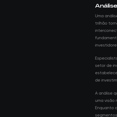
Anális
Uma anális
trilhão to
interconec
fundamento
investidor
Especialis
setor de i
estabelece
de investim
A análise 
uma visão 
Enquanto o
segmentos 