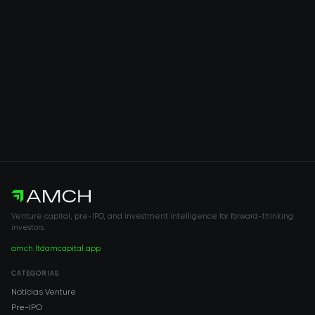
Venture capital, pre-IPO, and investment intelligence for forward-thinking
investors.
amch.ltd
amcapital.app
CATEGORIAS
Notícias Venture
Pre-IPO