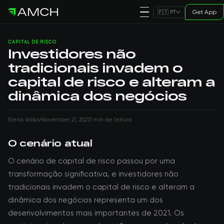
Get App
🇵🇹 PT
CAPITAL DE RISCO
Investidores não
tradicionais invadem o
capital de risco e alteram a
dinâmica dos negócios
Elena Volkov
November 21, 2021
3 min de leitura
O cenário atual
O cenário de capital de risco passou por uma
transformação significativa, e investidores não
tradicionais invadem o capital de risco e alteram a
dinâmica dos negócios representa um dos
desenvolvimentos mais importantes de 2021. Os