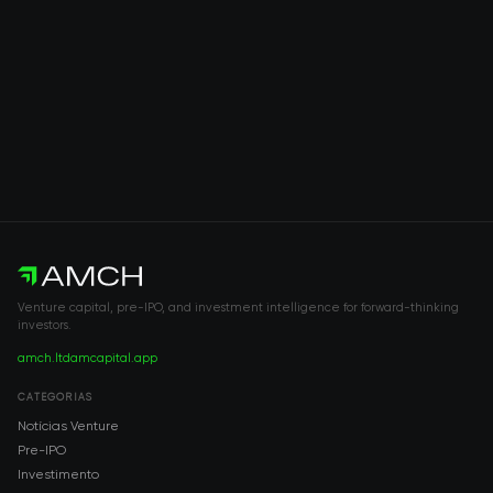
Venture capital, pre-IPO, and investment intelligence for forward-thinking
investors.
amch.ltd
amcapital.app
CATEGORIAS
Notícias Venture
Pre-IPO
Investimento