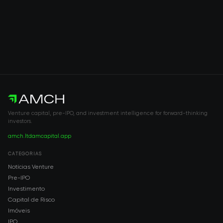
Venture capital, pre-IPO, and investment intelligence for forward-thinking
investors.
amch.ltd
amcapital.app
CATEGORIAS
Notícias Venture
Pre-IPO
Investimento
Capital de Risco
Imóveis
IPO