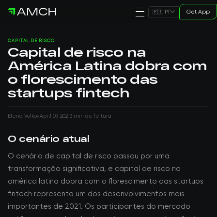
Get App
🇵🇹 PT
CAPITAL DE RISCO
Capital de risco na
América Latina dobra com
o florescimento das
startups fintech
Elena Volkov
April 09, 2021
3 min de leitura
O cenário atual
O cenário de capital de risco passou por uma
transformação significativa, e capital de risco na
américa latina dobra com o florescimento das startups
fintech representa um dos desenvolvimentos mais
importantes de 2021. Os participantes do mercado