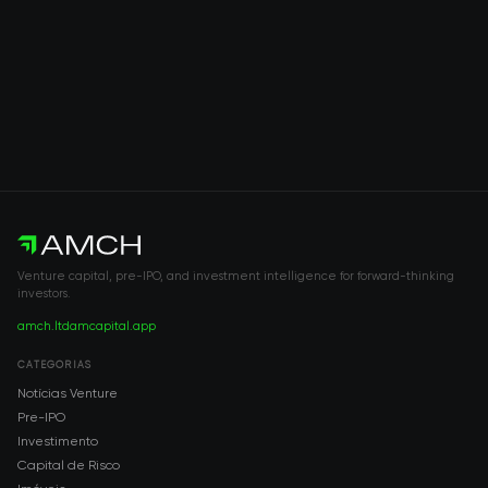
Venture capital, pre-IPO, and investment intelligence for forward-thinking
investors.
amch.ltd
amcapital.app
CATEGORIAS
Notícias Venture
Pre-IPO
Investimento
Capital de Risco