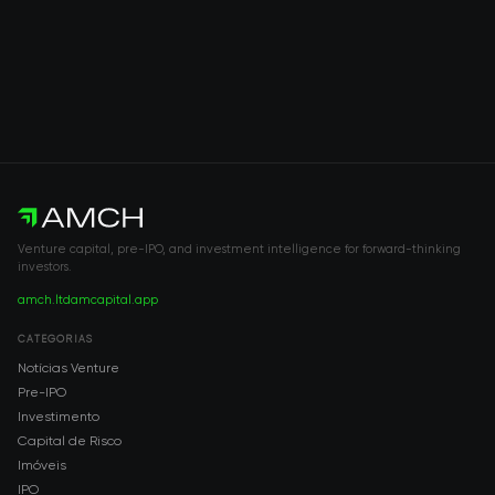
Venture capital, pre-IPO, and investment intelligence for forward-thinking
investors.
amch.ltd
amcapital.app
CATEGORIAS
Notícias Venture
Pre-IPO
Investimento
Capital de Risco
Imóveis
IPO