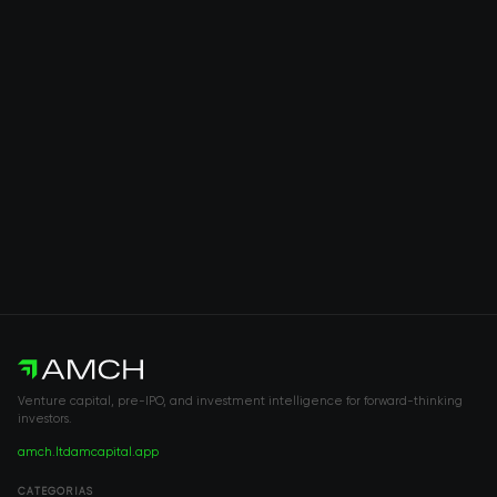
Venture capital, pre-IPO, and investment intelligence for forward-thinking
investors.
amch.ltd
amcapital.app
CATEGORIAS