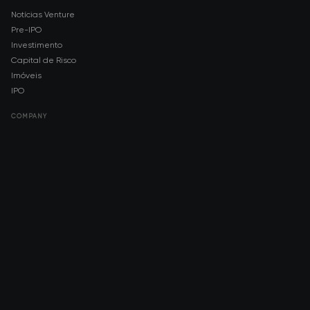
Notícias Venture
Pre-IPO
Investimento
Capital de Risco
Imóveis
IPO
COMPANY
About AMCH
AMCH App
Trustpilot
DOWNLOAD
App Store
Google Play
RISK DISCLOSURE & LEGAL NOTICE
© 2026 2021 — 2026 AMCH Ltd. Todos os direitos reservados.