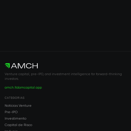
Venture capital, pre-IPO, and investment intelligence for forward-thinking
investors.
amch.ltd
amcapital.app
CATEGORIAS
Notícias Venture
Pre-IPO
Investimento
Capital de Risco