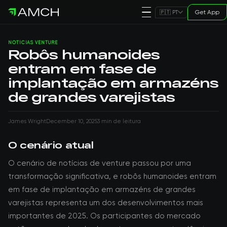
Get App
🇵🇹 PT
NOTÍCIAS VENTURE
Robôs humanoides
entram em fase de
implantação em armazéns
de grandes varejistas
James Wright
December 10, 2025
3 min de leitura
O cenário atual
O cenário de notícias de venture passou por uma
transformação significativa, e robôs humanoides entram
em fase de implantação em armazéns de grandes
varejistas representa um dos desenvolvimentos mais
importantes de 2025. Os participantes do mercado