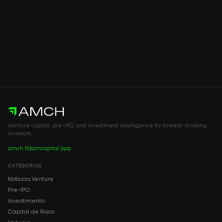
Venture capital, pre-IPO, and investment intelligence for forward-thinking
investors.
amch.ltd
amcapital.app
CATEGORIAS
Notícias Venture
Pre-IPO
Investimento
Capital de Risco