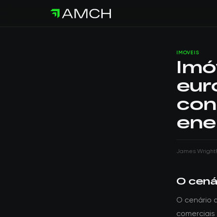
IMÓVEIS
Imó
eur
con
ene
James Wright
O cenár
O cenário d
comerciais