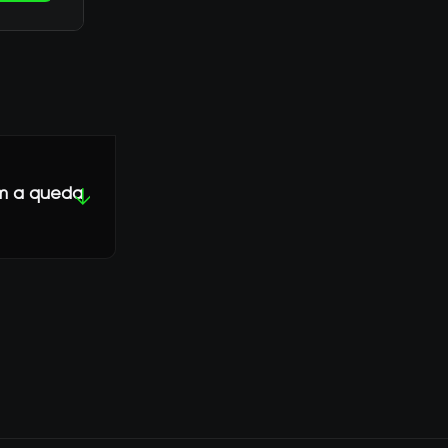
om a queda
↓