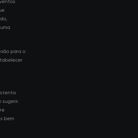
 ventos
ue
do,
a uma
exão para o
stabelecer
ustenta
sugerir.
re
es bem