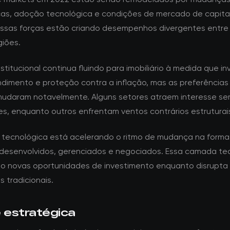
as, adoção tecnológica e condições de mercado de capita
Essas forças estão criando desempenhos divergentes entre 
giões.
nstitucional continua fluindo para imobiliário à medida que i
dimento e proteção contra a inflação, mas as preferências
udaram notavelmente. Alguns setores atraem interesse s
s, enquanto outros enfrentam ventos contrários estruturai
 tecnológica está acelerando o ritmo de mudança na form
 desenvolvidos, gerenciados e negociados. Essa camada te
do novas oportunidades de investimento enquanto disrupta
 tradicionais.
e estratégica