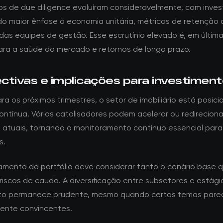
tos de due diligence evoluíram consideravelmente, com inves
o maior ênfase à economia unitária, métricas de retenção d
 das equipes de gestão. Esse escrutínio elevado é, em última
ara a saúde do mercado e retornos de longo prazo.
ctivas e implicações para investimen
a os próximos trimestres, o setor de imobiliário está posic
ontínua. Vários catalisadores podem acelerar ou redireciona
 atuais, tornando o monitoramento contínuo essencial para
s.
amento do portfólio deve considerar tanto o cenário base 
riscos de cauda. A diversificação entre subsetores e estági
nto permanece prudente, mesmo quando certos temas par
mente convincentes.