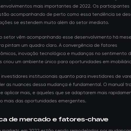
envolvimentos mais importantes de 2022. Os participantes
tão acompanhando de perto como essa tendência se dese
cações se estendem muito além do setor imediato.
do setor vêm acompanhando esse desenvolvimento há mese
a pintam um quadro claro. A convergência de fatores
micos, inovação tecnológica e mudanças no sentimento 
s criou um ambiente único para oportunidades em imobiliário
investidores institucionais quanto para investidores de vare
r as nuances dessa mudança é fundamental. O manual tra
e aplicar mais, e aqueles que se adaptarem mais rapidame
ão mais das oportunidades emergentes.
ca de mercado e fatores-chave
e markets em 2022 estão sendo remodelados por mudança