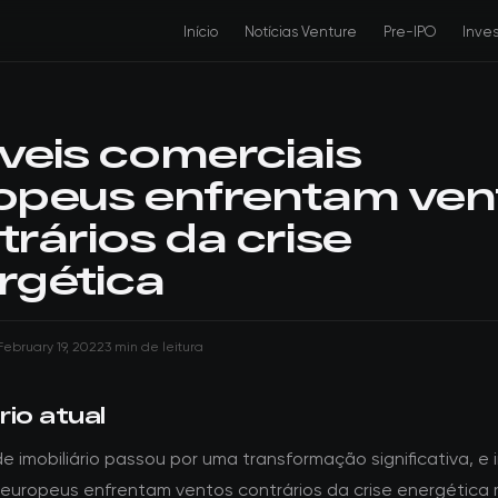
Início
Notícias Venture
Pre-IPO
Inve
veis comerciais
opeus enfrentam ven
trários da crise
rgética
February 19, 2022
3 min de leitura
io atual
e imobiliário passou por uma transformação significativa, e 
 europeus enfrentam ventos contrários da crise energética