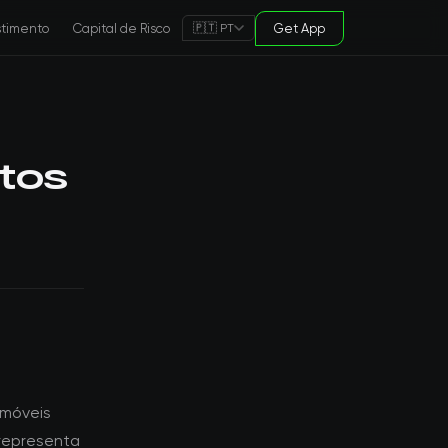
stimento
Capital de Risco
Get App
🇵🇹 PT
tos
imóveis
 representa