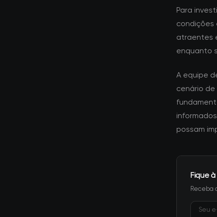
Para inves
condições 
atraentes e
enquanto 
A equipe d
cenário de
fundamenta
informados
possam imp
Fique à
Receba a