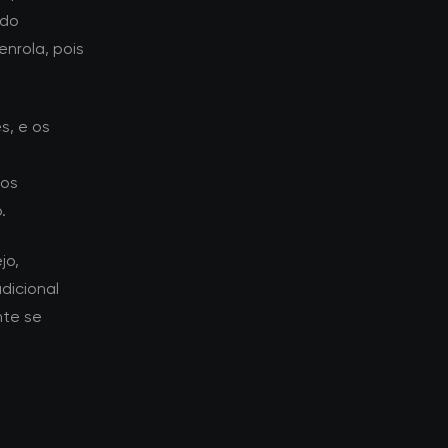
 do
nrola, pois
s, e os
dos
.
jo,
dicional
nte se
s