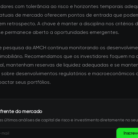
tidores com tolerância ao risco e horizontes temporais adeq
atuais de mercado oferecem pontos de entrada que pode
m retrospecto. A chave é manter a disciplina nos critérios 
se permanece aberto a oportunidades emergentes.
e pesquisa da AMCH continua monitorando os desenvolvime
 imobiliário. Recomendamos que os investidores foquem na 
l, mantenham reservas de liquidez adequadas e se mant
 sobre desenvolvimentos regulatórios e macroeconômicos 
actar seus portfólios.
 frente do mercado
s últimas análises de capital de risco e investimento diretamente no seu
Inscrev