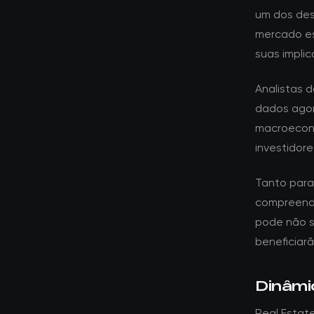
um dos des
mercado es
suas impli
Analistas 
dados agor
macroeconô
investidore
Tanto para 
compreende
pode não s
beneficiar
Dinâmi
Real Estat