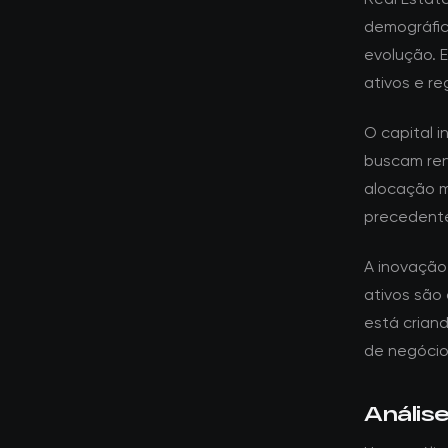
demográfic
evolução. 
ativos e re
O capital i
buscam ren
alocação m
precedente
A inovação
ativos são
está crian
de negócios
Anális