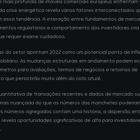
e mais profunda de imóveis comerciais europeus enfrentam
da crise energética revela vários fatores interconectados q
m essa tendência. A interação entre fundamentos de merca
mentos regulatórios e comportamento dos investidores cri
ue requer exame cuidadoso.
tas do setor apontam 2022 como um potencial ponto de infl
mobiliário. As mudanças estruturais em andamento podem e
metros para avaliações, termos de negócios e retornos de
o que persistirão muito além do ciclo atual.
quantitativa de transações recentes e dados de mercado s
mais nuançada do que os números das manchetes poderiam 
s números agregados contam uma história, a dispersão ent
revela oportunidades significativas de alfa para investidor
.