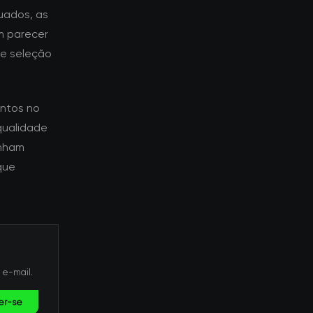
uados, as
m parecer
de seleção
ntos no
qualidade
enham
que
 e-mail.
er-se