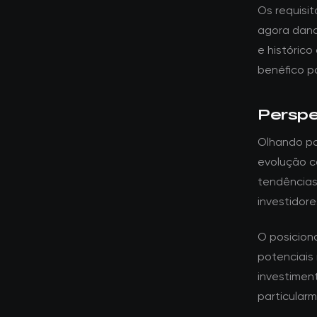
Os requisi
agora dand
e histórico
benéfico p
Perspe
Olhando par
evolução c
tendências
investidore
O posicion
potenciais 
investime
particular