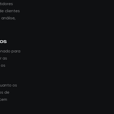
tidores
e clientes
 análise,
tos
ionado para
r as
 os
quanto os
os de
ecem