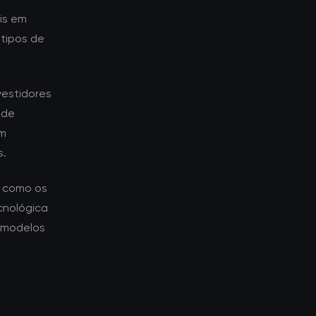
is em
tipos de
nvestidores
 de
em
s.
a como os
cnológica
 modelos