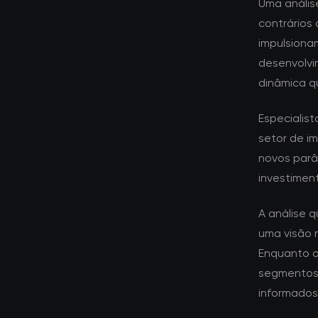
Uma anális
contrários 
impulsiona
desenvolvi
dinâmica q
Especialis
setor de i
novos parâ
investiment
A análise 
uma visão 
Enquanto o
segmentos 
informados