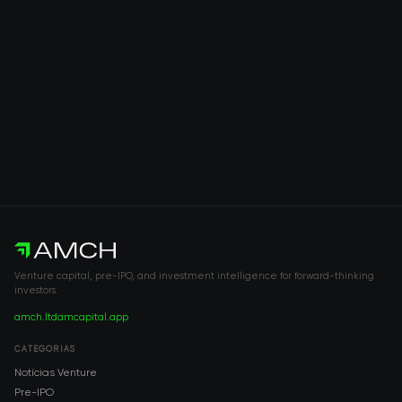
Venture capital, pre-IPO, and investment intelligence for forward-thinking
investors.
amch.ltd
amcapital.app
CATEGORIAS
Notícias Venture
Pre-IPO