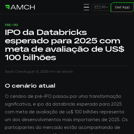
Get App
🇵🇹 PT
PRE-IPO
IPO da Databricks
esperado para 2025 com
meta de avaliação de US$
100 bilhões
Sarah Chen
August 15, 2025
3 min de leitura
O cenário atual
O cenário de pré-IPO passou por uma transformação
significativa, e ipo da databricks esperado para 2025
com meta de avaliação de us$ 100 bilhões representa
um dos desenvolvimentos mais importantes de 2025. Os
participantes do mercado estão acompanhando de