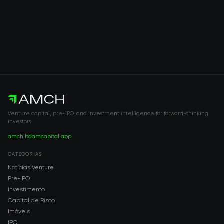
Venture capital, pre-IPO, and investment intelligence for forward-thinking
investors.
amch.ltd
amcapital.app
CATEGORIAS
Notícias Venture
Pre-IPO
Investimento
Capital de Risco
Imóveis
IPO