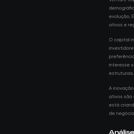
demográfic
evolução. 
ativos e re
O capital i
investidor
preferênci
interesse 
estruturais
A inovação
ativos são
está crian
de negócios
Anális