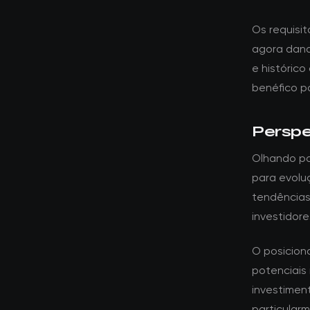
Os requisi
agora dand
e histórico
benéfico p
Perspe
Olhando par
para evolu
tendências
investidore
O posicion
potenciais 
investime
particular