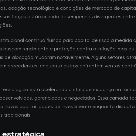
as, adoção tecnológica e condições de mercado de capita
Essas forças estão criando desempenhos divergentes entre 
giões.
nstitucional continua fluindo para capital de risco à medida 
es buscam rendimento e proteção contra a inflação, mas as
as de alocação mudaram notavelmente. Alguns setores atr
sem precedentes, enquanto outros enfrentam ventos contrá
.
 tecnológica está acelerando o ritmo de mudança na form
 desenvolvidos, gerenciados e negociados. Essa camada te
do novas oportunidades de investimento enquanto disrupta
 tradicionais.
e estratégica