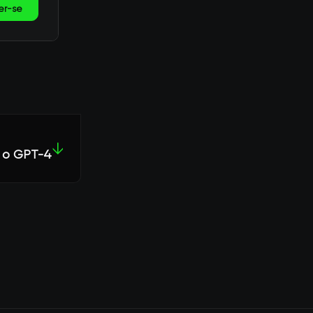
er-se
↓
m o GPT-4