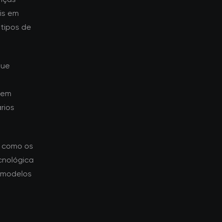
is em
tipos de
que
aem
rios
a como os
cnológica
 modelos