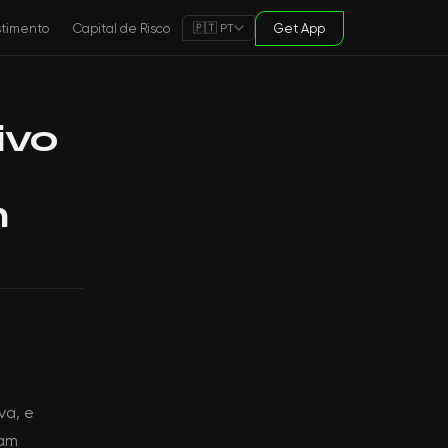
stimento
Capital de Risco
Get App
🇵🇹 PT
ivo
m
va, e
zam