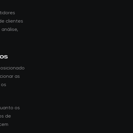
tidores
e clientes
 análise,
tos
posicionado
cionar as
 os
quanto os
os de
ecem