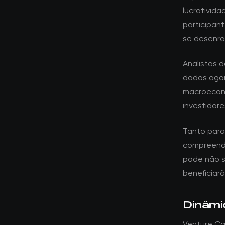
lucrativid
participa
se desenro
Analistas 
dados agor
macroeconô
investidore
Tanto para 
compreende
pode não s
beneficiar
Dinâmi
Venture Ca