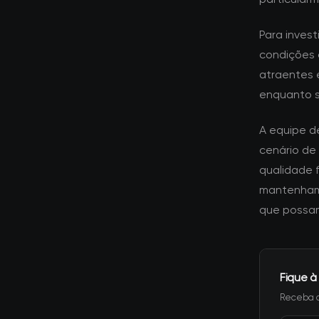
Para inves
condições 
atraentes e
enquanto 
A equipe d
cenário de
qualidade 
mantenham 
que possam
Fique à
Receba a