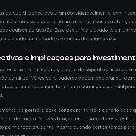
tos de due diligence evoluíram consideravelmente, com inves
o maior ênfase à economia unitária, métricas de retenção d
 das equipes de gestão. Esse escrutínio elevado é, em última
ara a saúde do mercado e retornos de longo prazo.
ctivas e implicações para investimen
a os próximos trimestres, o setor de capital de risco está 
ção contínua. Vários catalisadores podem acelerar ou redire
 atuais, tornando o monitoramento contínuo essencial para
s.
amento do portfólio deve considerar tanto o cenário base 
riscos de cauda. A diversificação entre subsetores e estági
nto permanece prudente, mesmo quando certos temas par
mente convincentes.