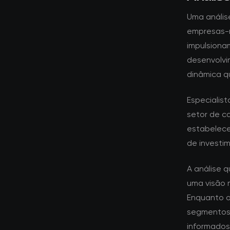
Uma anális
empresas-m
impulsiona
desenvolvi
dinâmica q
Especialis
setor de c
estabelece
de investim
A análise 
uma visão 
Enquanto o
segmentos 
informados