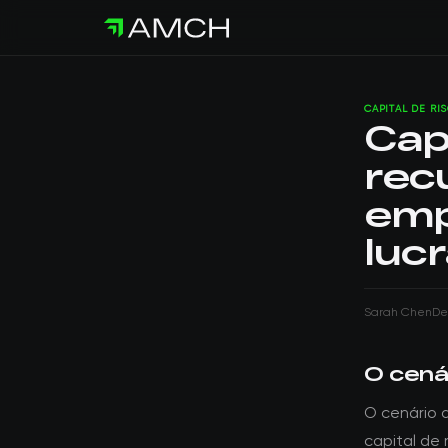
CAPITAL DE RI
Cap
rec
emp
luc
Sarah Chen
De
O cenár
O cenário d
capital de