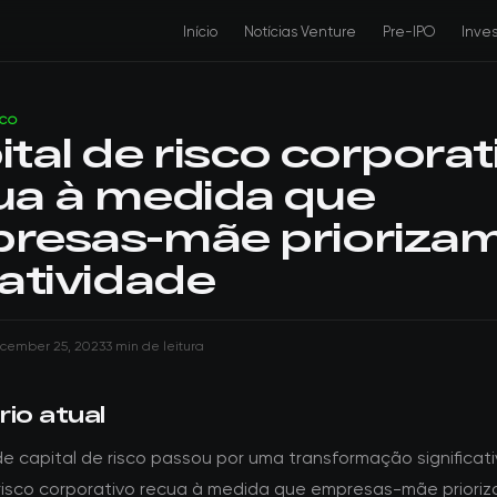
Início
Notícias Venture
Pre-IPO
Inve
SCO
ital de risco corporat
ua à medida que
resas-mãe prioriza
ratividade
cember 25, 2023
3 min de leitura
io atual
e capital de risco passou por uma transformação significati
 risco corporativo recua à medida que empresas-mãe priori