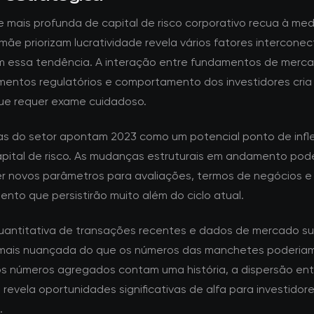
e mais profunda de capital de risco corporativo recua à me
ãe priorizam lucratividade revela vários fatores intercone
m essa tendência. A interação entre fundamentos de merca
mentos regulatórios e comportamento dos investidores cri
ue requer exame cuidadoso.
tas do setor apontam 2023 como um potencial ponto de infl
apital de risco. As mudanças estruturais em andamento po
r novos parâmetros para avaliações, termos de negócios e
ento que persistirão muito além do ciclo atual.
quantitativa de transações recentes e dados de mercado s
mais nuançada do que os números das manchetes poderiam 
s números agregados contam uma história, a dispersão ent
revela oportunidades significativas de alfa para investidor
.