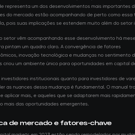
ade representa um dos desenvolvimentos mais importantes d
ntes do mercado estão acompanhando de perto como essa 
la, pois suas implicações se estendem muito além do setor 
do setor vêm acompanhando esse desenvolvimento há mese
a pintam um quadro claro. A convergência de fatores
micos, inovação tecnológica e mudanças no sentimento 
s criou um ambiente único para oportunidades em capital de
investidores institucionais quanto para investidores de vare
r as nuances dessa mudança é fundamental. O manual tra
e aplicar mais, e aqueles que se adaptarem mais rapidame
ão mais das oportunidades emergentes.
ca de mercado e fatores-chave
pital markets em 2023 estão sendo remodelados por muda