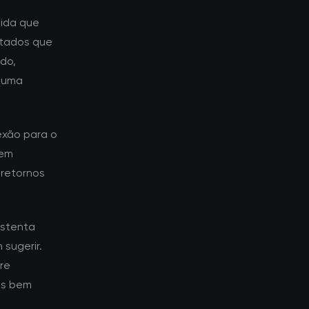
dida que
ctados que
do,
a uma
exão para o
dem
 retornos
ustenta
sugerir.
re
es bem