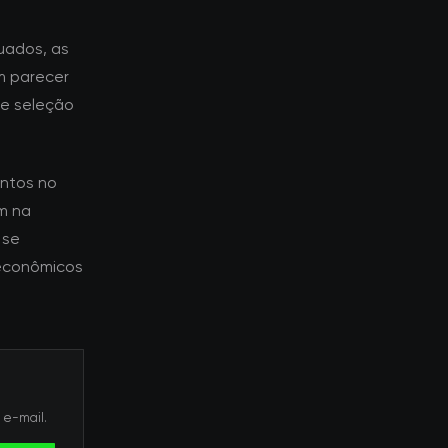
uados, as
m parecer
de seleção
ntos no
m na
 se
econômicos
 e-mail.