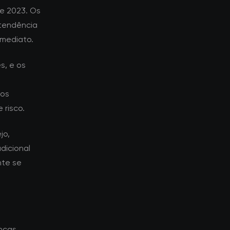
e 2023. Os
tendência
imediato.
s, e os
dos
 risco.
jo,
dicional
nte se
nças