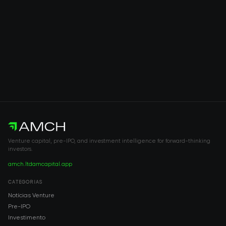
Venture capital, pre-IPO, and investment intelligence for forward-thinking
investors.
amch.ltd
amcapital.app
CATEGORIAS
Notícias Venture
Pre-IPO
Investimento