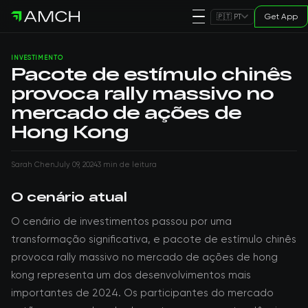
Get App
🇵🇹 PT
INVESTIMENTO
Pacote de estímulo chinês
provoca rally massivo no
mercado de ações de
Hong Kong
Sarah Chen
July 09, 2024
3 min de leitura
O cenário atual
O cenário de investimentos passou por uma
transformação significativa, e pacote de estímulo chinês
provoca rally massivo no mercado de ações de hong
kong representa um dos desenvolvimentos mais
importantes de 2024. Os participantes do mercado