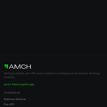
Venture capital, pre-IPO, and investment intelligence for forward-thinking
investors.
amch.ltd
amcapital.app
CATEGORIAS
Notícias Venture
Pre-IPO