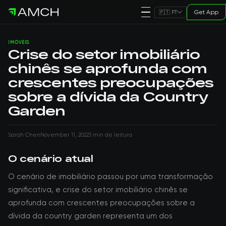
Get App
🇵🇹 PT
IMÓVEIS
Crise do setor imobiliário
chinês se aprofunda com
crescentes preocupações
sobre a dívida da Country
Garden
Sarah Chen
November 11, 2022
3 min de leitura
O cenário atual
O cenário de imobiliário passou por uma transformação
significativa, e crise do setor imobiliário chinês se
aprofunda com crescentes preocupações sobre a
dívida da country garden representa um dos