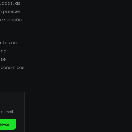
uados, as
m parecer
de seleção
ntos no
 na
 se
econômicos
 e-mail.
er-se