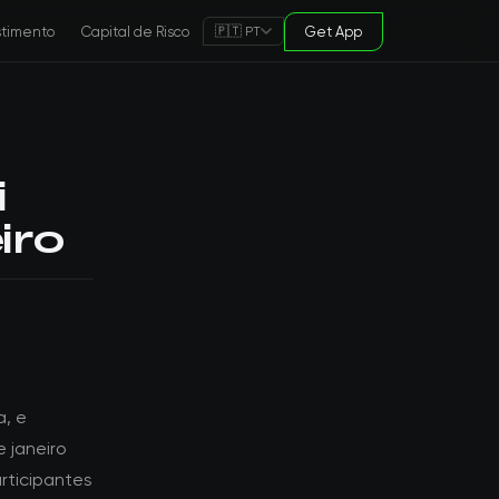
stimento
Capital de Risco
Get App
🇵🇹 PT
i
iro
a, e
 janeiro
rticipantes