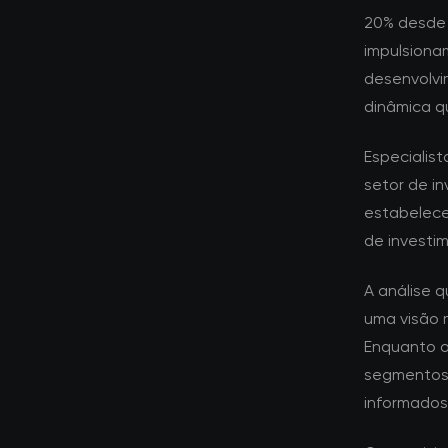
20% desde 
impulsiona
desenvolvi
dinâmica q
Especialis
setor de i
estabelece
de investim
A análise 
uma visão 
Enquanto o
segmentos 
informados