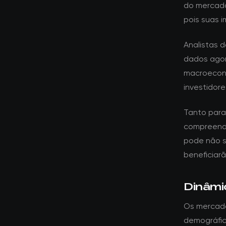
do mercad
pois suas 
Analistas 
dados agor
macroeconô
investidor
Tanto para 
compreende
pode não s
beneficiar
Dinâmi
Os mercad
demográfic