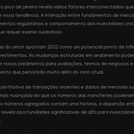
o pico de janeiro revela vários fatores interconectados que
m essa tendência. A interação entre fundamentos de merca
mentos regulatórios e comportamento dos investidores cri
ue requer exame cuidadoso.
tas do setor apontam 2022 como um potencial ponto de infl
nvestimentos. As mudanças estruturais em andamento pod
r novos parâmetros para avaliações, termos de negócios e
ento que persistirão muito além do ciclo atual.
quantitativa de transações recentes e dados de mercado s
mais nuançada do que os números das manchetes poderiam 
s números agregados contam uma história, a dispersão ent
revela oportunidades significativas de alfa para investidor
.