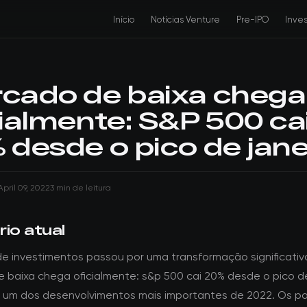
Início
Notícias Venture
Pre-IPO
Inve
cado de baixa chega
cialmente: S&P 500 ca
 desde o pico de jane
April 09, 2022
3 min de leitura
io atual
de investimentos passou por uma transformação significativ
 baixa chega oficialmente: s&p 500 cai 20% desde o pico de
 um dos desenvolvimentos mais importantes de 2022. Os pa