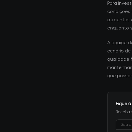
Para inves
condições 
atraentes e
enquanto 
A equipe d
cenário de
qualidade 
mantenham 
que possam
Fique à
Receba a