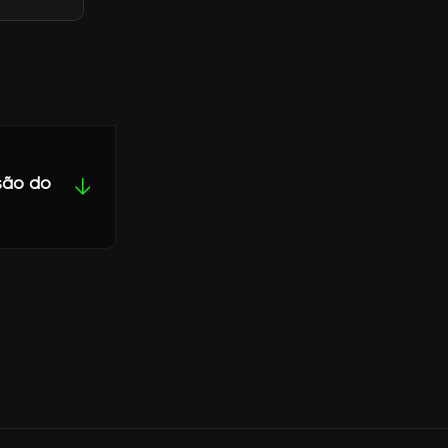
são do
↓