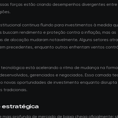
Essas forças estão criando desempenhos divergentes entre 
giões.
nstitucional continua fluindo para investimentos à medida q
es buscam rendimento e proteção contra a inflação, mas as
as de alocação mudaram notavelmente. Alguns setores atr
sem precedentes, enquanto outros enfrentam ventos contrá
.
 tecnológica está acelerando o ritmo de mudança na form
 desenvolvidos, gerenciados e negociados. Essa camada te
do novas oportunidades de investimento enquanto disrupta
 tradicionais.
e estratégica
e mais profunda de mercado de baixa chega oficialmente: s