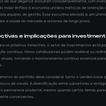
tos de due diligence evoluíram consideravelmente, com inves
o maior ênfase à economia unitária, métricas de retenção d
 das equipes de gestão. Esse escrutínio elevado é, em última
ara a saúde do mercado e retornos de longo prazo.
ctivas e implicações para investimen
ra os próximos trimestres, o setor de investimentos está p
ção contínua. Vários catalisadores podem acelerar ou redire
 atuais, tornando o monitoramento contínuo essencial para
s.
amento do portfólio deve considerar tanto o cenário base 
riscos de cauda. A diversificação entre subsetores e estági
nto permanece prudente, mesmo quando certos temas par
mente convincentes.