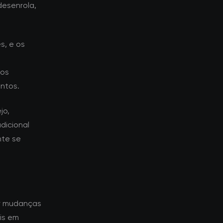
esenrola,
s, e os
dos
ntos.
jo,
dicional
nte se
r mudanças
is em