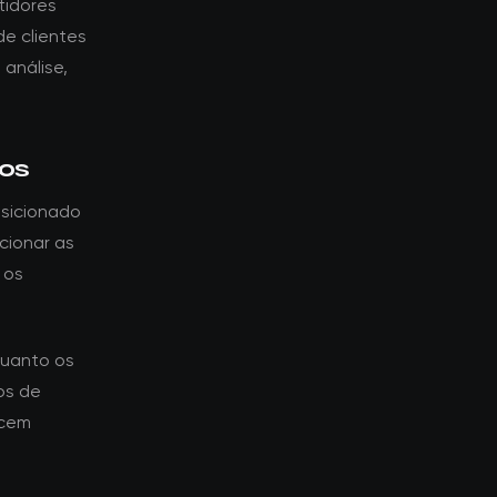
tidores
e clientes
 análise,
tos
osicionado
cionar as
 os
quanto os
os de
ecem