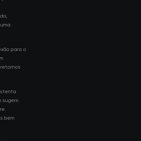
do,
a uma
exão para o
em
 retornos
ustenta
sugerir.
re
es bem