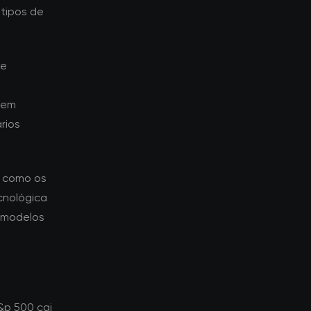
tipos de
ue
aem
rios
a como os
cnológica
 modelos
&p 500 cai