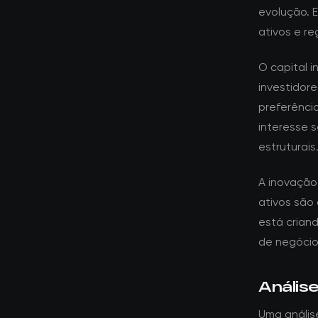
evolução. 
ativos e re
O capital i
investidor
preferênci
interesse 
estruturais
A inovação
ativos são
está crian
de negócios
Anális
Uma anális