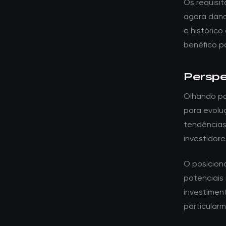
Os requisi
agora dand
e histórico
benéfico p
Perspe
Olhando pa
para evolu
tendências
investidore
O posicion
potenciais 
investime
particular