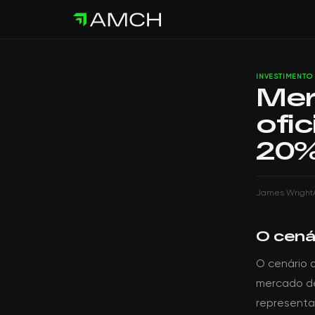
INVESTIMENTO
Mer
ofi
20%
James Wright
O cenár
O cenário 
mercado de
representa