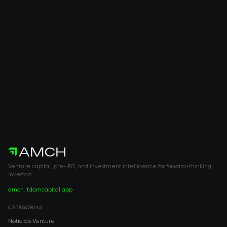
Venture capital, pre-IPO, and investment intelligence for forward-thinking
investors.
amch.ltd
amcapital.app
CATEGORIAS
Notícias Venture