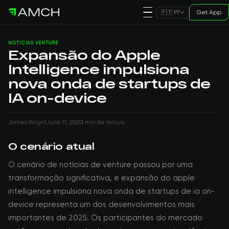
Get App
🇵🇹 PT
NOTÍCIAS VENTURE
Expansão do Apple
Intelligence impulsiona
nova onda de startups de
IA on-device
James Wright
June 11, 2025
3 min de leitura
O cenário atual
O cenário de notícias de venture passou por uma
transformação significativa, e expansão do apple
intelligence impulsiona nova onda de startups de ia on-
device representa um dos desenvolvimentos mais
importantes de 2025. Os participantes do mercado