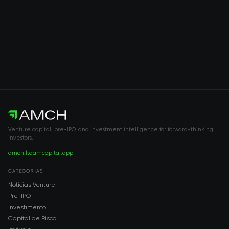
Venture capital, pre-IPO, and investment intelligence for forward-thinking
investors.
amch.ltd
amcapital.app
CATEGORIAS
Notícias Venture
Pre-IPO
Investimento
Capital de Risco