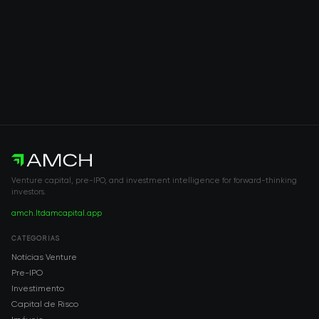
Venture capital, pre-IPO, and investment intelligence for forward-thinking
investors.
amch.ltd
amcapital.app
CATEGORIAS
Notícias Venture
Pre-IPO
Investimento
Capital de Risco