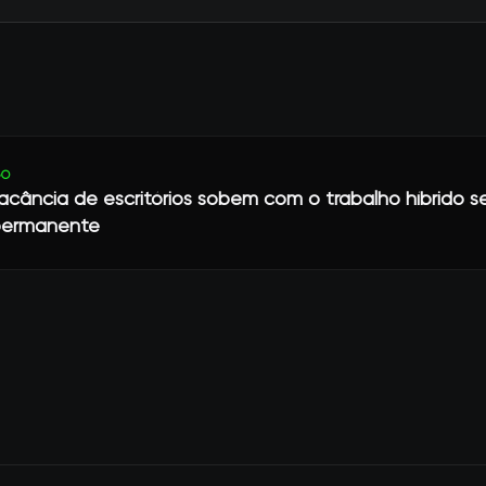
GO
acância de escritórios sobem com o trabalho híbrido s
 permanente