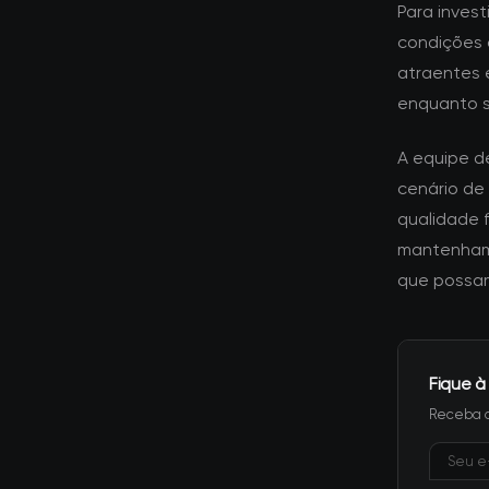
Para inves
condições 
atraentes e
enquanto 
A equipe d
cenário de
qualidade 
mantenham 
que possam
Fique à
Receba a