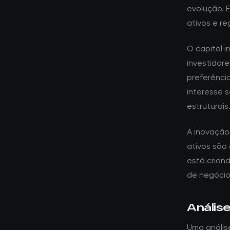
evolução. 
ativos e re
O capital i
investidor
preferênci
interesse 
estruturais
A inovação
ativos são
está crian
de negócios
Anális
Uma anális