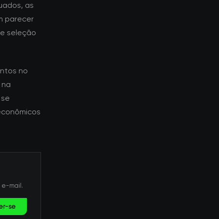
uados, as
m parecer
de seleção
ntos no
 na
 se
econômicos
 e-mail.
er-se