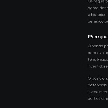
Os requisi
agora dand
e histórico
benéfico p
Perspe
Olhando pa
para evolu
tendências
investidore
O posicion
potenciais 
investime
particular