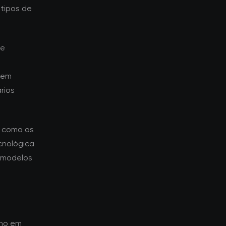
tipos de
ue
aem
rios
a como os
cnológica
 modelos
nho em