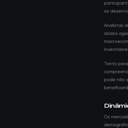
participa
se desenro
Analistas 
dados agor
macroeconô
investidor
Tanto para 
compreende
pode não s
beneficiar
Dinâmi
Os mercad
demográfic