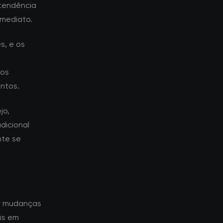
tendência
imediato.
s, e os
dos
ntos.
jo,
dicional
nte se
r mudanças
is em