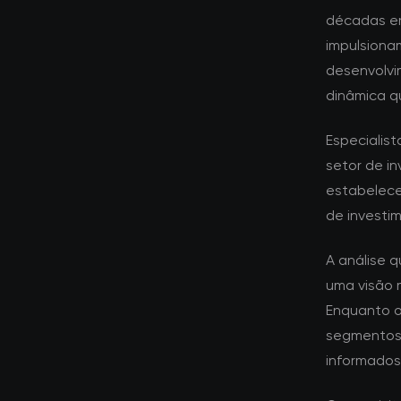
décadas em
impulsiona
desenvolvi
dinâmica q
Especialis
setor de i
estabelece
de investim
A análise 
uma visão 
Enquanto o
segmentos 
informados