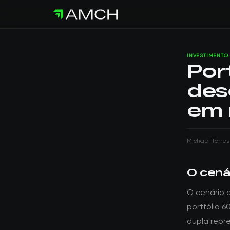
INVESTIMENTO
Port
des
em 
Michael Torres
O cenár
O cenário 
portfólio 
dupla repr