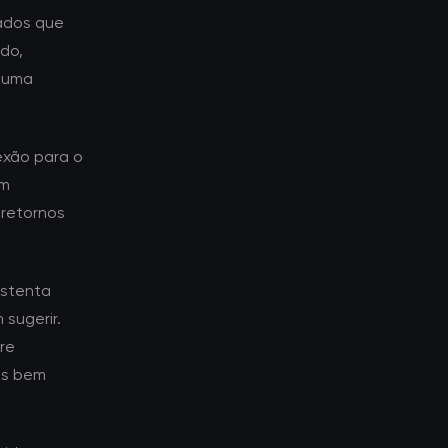
tados que
do,
a uma
exão para o
em
 retornos
ustenta
sugerir.
re
es bem