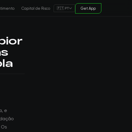
stimento
Capital de Risco
Get App
🇵🇹 PT
pior
as
la
a, e
idação
 Os