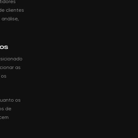
tidores
e clientes
 análise,
tos
osicionado
cionar as
 os
quanto os
os de
ecem