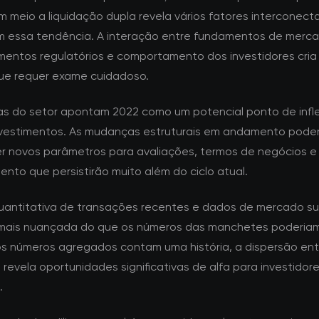
 meio a liquidação dupla revela vários fatores interconec
m essa tendência. A interação entre fundamentos de merca
mentos regulatórios e comportamento dos investidores cri
ue requer exame cuidadoso.
tas do setor apontam 2022 como um potencial ponto de infl
nvestimentos. As mudanças estruturais em andamento pod
r novos parâmetros para avaliações, termos de negócios e
ento que persistirão muito além do ciclo atual.
quantitativa de transações recentes e dados de mercado s
mais nuançada do que os números das manchetes poderiam 
s números agregados contam uma história, a dispersão ent
revela oportunidades significativas de alfa para investidor
.