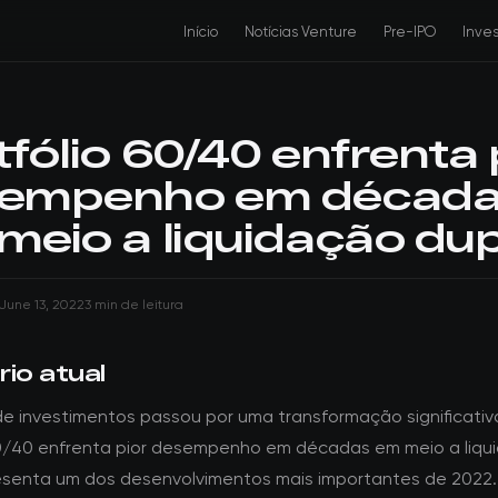
Início
Notícias Venture
Pre-IPO
Inve
fólio 60/40 enfrenta 
empenho em décad
meio a liquidação dup
June 13, 2022
3 min de leitura
io atual
de investimentos passou por uma transformação significativ
60/40 enfrenta pior desempenho em décadas em meio a liqu
esenta um dos desenvolvimentos mais importantes de 2022.