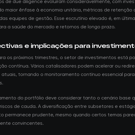
tos de due diligence evoluíram consideravelmente, com inves
o maior ênfase à economia unitária, métricas de retenção d
 das equipes de gestão. Esse escrutínio elevado é, em última
ara a saúde do mercado e retornos de longo prazo.
ctivas e implicações para investimen
ra os próximos trimestres, o setor de investimentos está p
ção contínua. Vários catalisadores podem acelerar ou redire
 atuais, tornando o monitoramento contínuo essencial para
s.
amento do portfólio deve considerar tanto o cenário base 
riscos de cauda. A diversificação entre subsetores e estági
nto permanece prudente, mesmo quando certos temas par
mente convincentes.