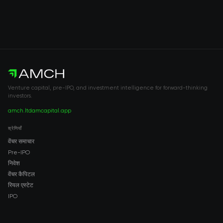
Venture capital, pre-IPO, and investment intelligence for forward-thinking
investors.
amch.ltd
amcapital.app
श्रेणियाँ
वेंचर समाचार
Pre-IPO
निवेश
वेंचर कैपिटल
रियल एस्टेट
IPO
COMPANY