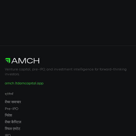
Venture capital, pre-IPO, and investment intelligence for forward-thinking
investors.
amch.ltd
amcapital.app
श्रेणियाँ
वेंचर समाचार
Pre-IPO
निवेश
वेंचर कैपिटल
रियल एस्टेट
IPO