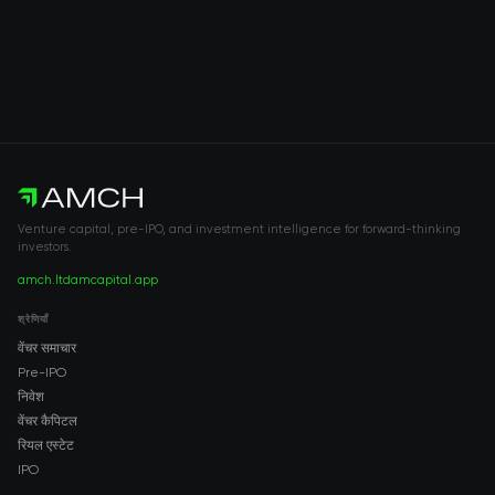
Venture capital, pre-IPO, and investment intelligence for forward-thinking
investors.
amch.ltd
amcapital.app
श्रेणियाँ
वेंचर समाचार
Pre-IPO
निवेश
वेंचर कैपिटल
रियल एस्टेट
IPO