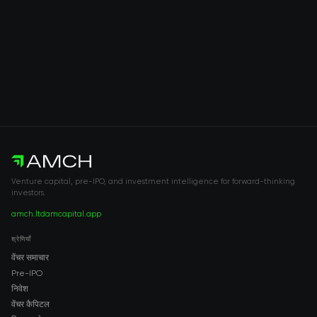
Venture capital, pre-IPO, and investment intelligence for forward-thinking
investors.
amch.ltd
amcapital.app
श्रेणियाँ
वेंचर समाचार
Pre-IPO
निवेश
वेंचर कैपिटल