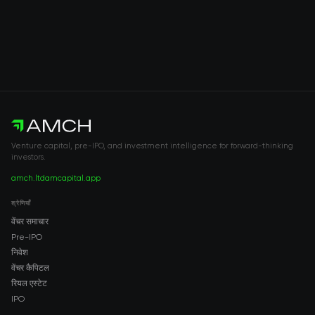
Venture capital, pre-IPO, and investment intelligence for forward-thinking
investors.
amch.ltd
amcapital.app
श्रेणियाँ
वेंचर समाचार
Pre-IPO
निवेश
वेंचर कैपिटल
रियल एस्टेट
IPO