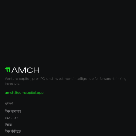
Venture capital, pre-IPO, and investment intelligence for forward-thinking
investors.
amch.ltd
amcapital.app
श्रेणियाँ
वेंचर समाचार
Pre-IPO
निवेश
वेंचर कैपिटल