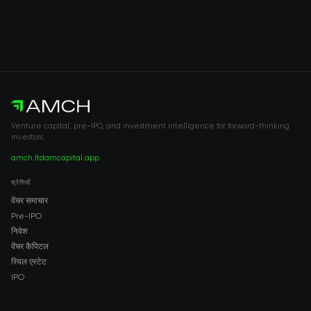
Venture capital, pre-IPO, and investment intelligence for forward-thinking
investors.
amch.ltd
amcapital.app
श्रेणियाँ
वेंचर समाचार
Pre-IPO
निवेश
वेंचर कैपिटल
रियल एस्टेट
IPO
COMPANY