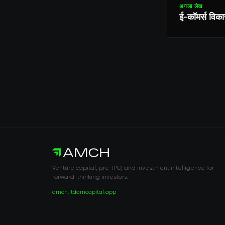
अगला लेख
ई-कॉमर्स विका
Venture capital, pre-IPO, and investment intelligence for
forward-thinking investors.
amch.ltd
amcapital.app