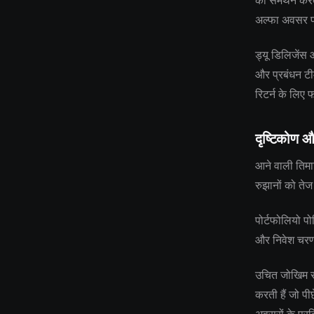
का समर्थन करता
अल्फा अवसर प
ड्यू डिलिजेंस
और प्रबंधन टीम
रिटर्न के लिए 
दृष्टिकोण औ
आने वाली तिमाह
रुझानों को तेज
पोर्टफोलियो पो
और निवेश चरणों
उचित जोखिम सह
करती हैं जो पी