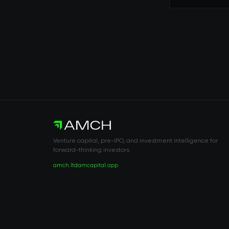
Venture capital, pre-IPO, and investment intelligence for
forward-thinking investors.
amch.ltd
amcapital.app