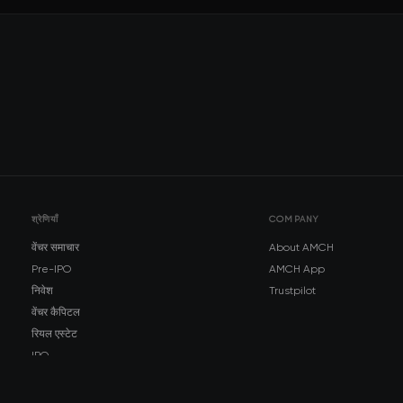
श्रेणियाँ
COMPANY
वेंचर समाचार
About AMCH
Pre-IPO
AMCH App
निवेश
Trustpilot
वेंचर कैपिटल
रियल एस्टेट
IPO