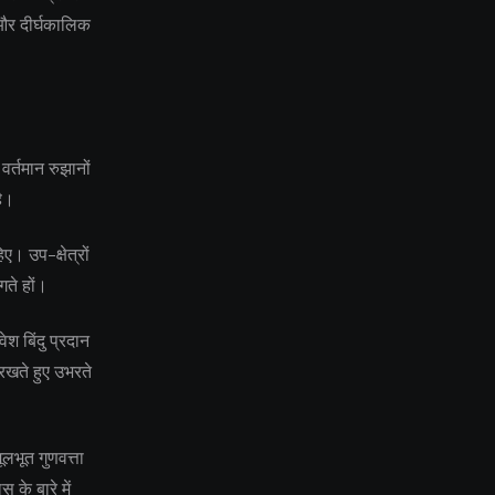
य और दीर्घकालिक
वर्तमान रुझानों
है।
ए। उप-क्षेत्रों
गते हों।
श बिंदु प्रदान
रखते हुए उभरते
लभूत गुणवत्ता
के बारे में