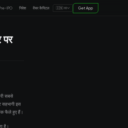
Pre-IPO
निवेश
वेंचर कैपिटल
Get App
🇮🇳 HI
र पर
ीसरी सबसे
जार सहभागी इस
तक फैले हुए हैं।
ता है।