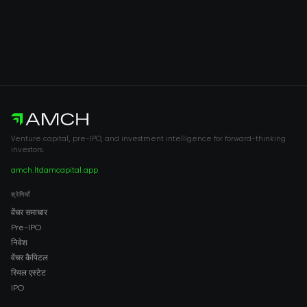
Venture capital, pre-IPO, and investment intelligence for forward-thinking
investors.
amch.ltd
amcapital.app
श्रेणियाँ
वेंचर समाचार
Pre-IPO
निवेश
वेंचर कैपिटल
रियल एस्टेट
IPO