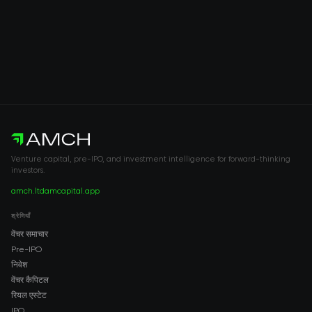
Venture capital, pre-IPO, and investment intelligence for forward-thinking
investors.
amch.ltd
amcapital.app
श्रेणियाँ
वेंचर समाचार
Pre-IPO
निवेश
वेंचर कैपिटल
रियल एस्टेट
IPO