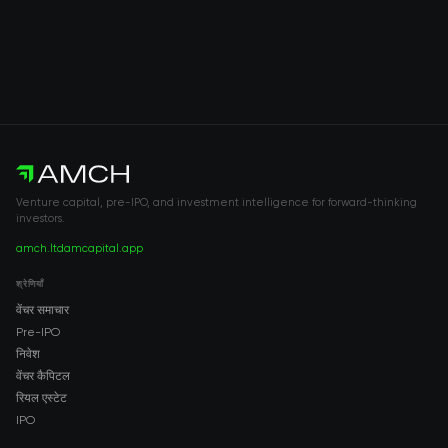
Venture capital, pre-IPO, and investment intelligence for forward-thinking
investors.
amch.ltd
amcapital.app
श्रेणियाँ
वेंचर समाचार
Pre-IPO
निवेश
वेंचर कैपिटल
रियल एस्टेट
IPO