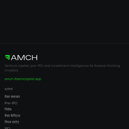
Venture capital, pre-IPO, and investment intelligence for forward-thinking
investors.
amch.ltd
amcapital.app
श्रेणियाँ
वेंचर समाचार
Pre-IPO
निवेश
वेंचर कैपिटल
रियल एस्टेट
IPO