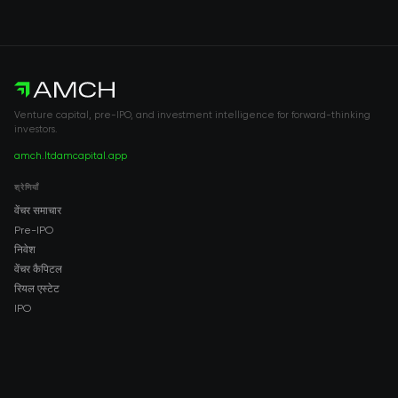
Venture capital, pre-IPO, and investment intelligence for forward-thinking
investors.
amch.ltd
amcapital.app
श्रेणियाँ
वेंचर समाचार
Pre-IPO
निवेश
वेंचर कैपिटल
रियल एस्टेट
IPO
COMPANY
About AMCH
AMCH App