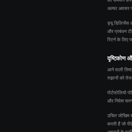
का समर्थन करता
अल्फा अवसर प
ड्यू डिलिजेंस
और प्रबंधन टीम
रिटर्न के लिए 
दृष्टिकोण औ
आने वाली तिमाह
रुझानों को तेज
पोर्टफोलियो पो
और निवेश चरणों
उचित जोखिम सह
करती हैं जो पी