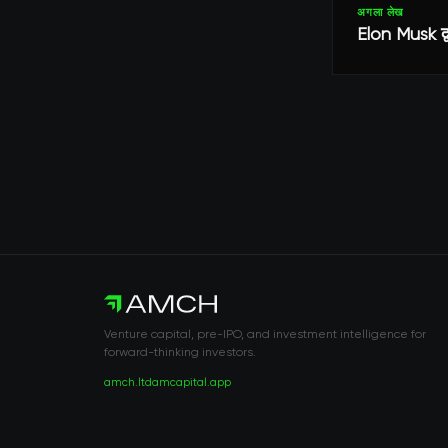
अगला लेख
Elon Musk द्व
Venture capital, pre-IPO, and investment intelligence for
forward-thinking investors.
amch.ltd
amcapital.app