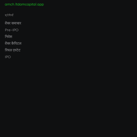
amch.ltd
amcapital.app
श्रेणियाँ
वेंचर समाचार
Pre-IPO
निवेश
वेंचर कैपिटल
रियल एस्टेट
IPO
COMPANY
About AMCH
AMCH App
Trustpilot
DOWNLOAD
App Store
Google Play
RISK DISCLOSURE & LEGAL NOTICE